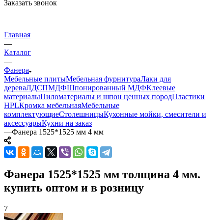
Заказать звонок
Главная
—
Каталог
—
Фанера
Мебельные плиты
Мебельная фурнитура
Лаки для
дерева
ЛДСП
МДФ
Шпонированный МДФ
Клеевые
материалы
Пиломатериалы и шпон ценных пород
Пластики
HPL
Кромка мебельная
Мебельные
комплектующие
Столешницы
Кухонные мойки, смесители и
аксессуары
Кухни на заказ
—
Фанера 1525*1525 мм 4 мм
Фанера 1525*1525 мм толщина 4 мм.
купить оптом и в розницу
7