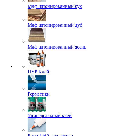
Мдф шпонированный бук
Мдф шпонированный дуб
Мдф шпонированный ясень
ПУР Клей
Герметики
Универсальный клей
Клей ПВА для дерева