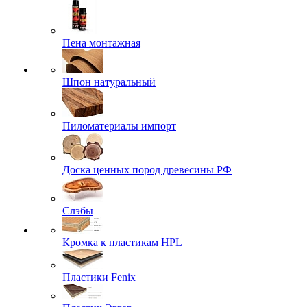
Пена монтажная
Шпон натуральный
Пиломатериалы импорт
Доска ценных пород древесины РФ
Слэбы
Кромка к пластикам HPL
Пластики Fenix