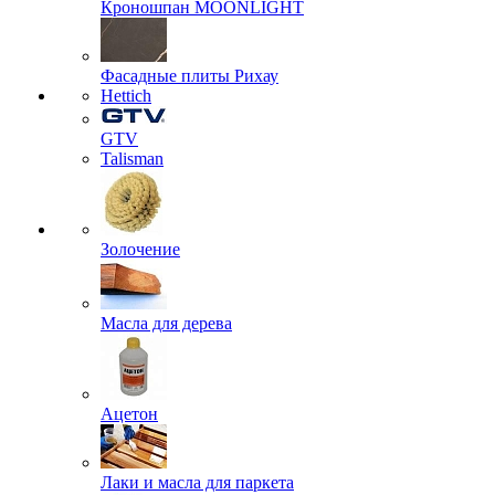
Кроношпан MOONLIGHT
Фасадные плиты Рихау
Hettich
GTV
Talisman
Золочение
Масла для дерева
Ацетон
Лаки и масла для паркета