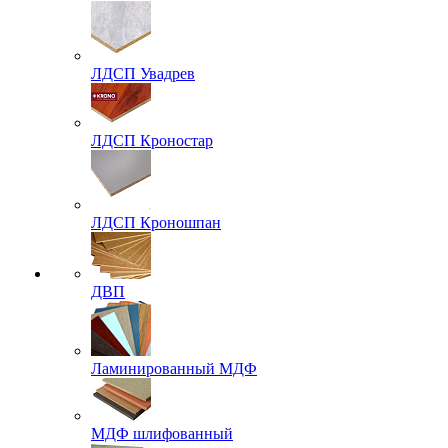
ЛДСП Увадрев
ЛДСП Кроностар
ЛДСП Кроношпан
ДВП
Ламинированный МДФ
МДФ шлифованный