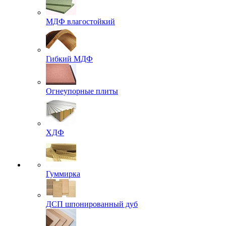
МДФ влагостойкий
Гибкий МДФ
Огнеупорные плиты
ХДФ
Гуммирка
ДСП шпонированный дуб