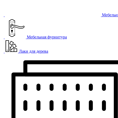
Мебельн
Мебельная фурнитура
Лаки для дерева