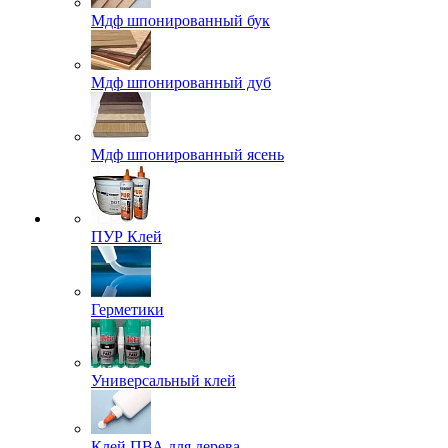
Мдф шпонированный бук
Мдф шпонированный дуб
Мдф шпонированный ясень
ПУР Клей
Герметики
Универсальный клей
Клей ПВА для дерева