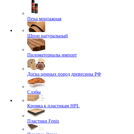
Пена монтажная
Шпон натуральный
Пиломатериалы импорт
Доска ценных пород древесины РФ
Слэбы
Кромка к пластикам HPL
Пластики Fenix