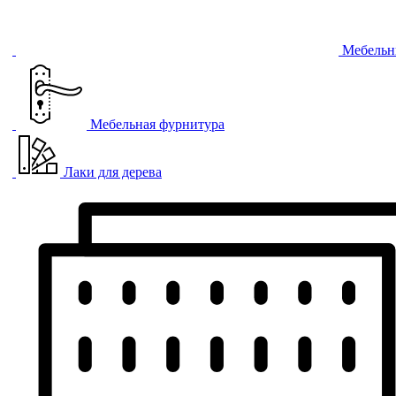
Мебельн
Мебельная фурнитура
Лаки для дерева