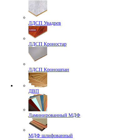
ЛДСП Увадрев
ЛДСП Кроностар
ЛДСП Кроношпан
ДВП
Ламинированный МДФ
МДФ шлифованный