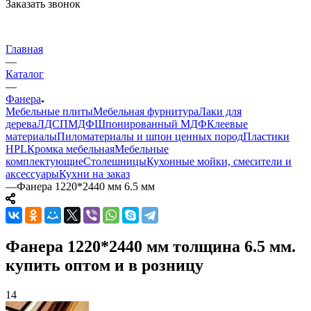
Заказать звонок
Главная
—
Каталог
—
Фанера
Мебельные плиты
Мебельная фурнитура
Лаки для
дерева
ЛДСП
МДФ
Шпонированный МДФ
Клеевые
материалы
Пиломатериалы и шпон ценных пород
Пластики
HPL
Кромка мебельная
Мебельные
комплектующие
Столешницы
Кухонные мойки, смесители и
аксессуары
Кухни на заказ
—
Фанера 1220*2440 мм 6.5 мм
Фанера 1220*2440 мм толщина 6.5 мм.
купить оптом и в розницу
14