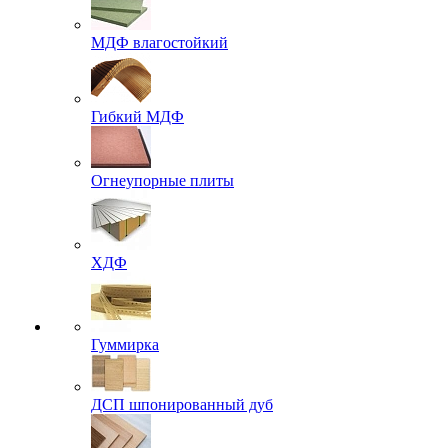
МДФ влагостойкий
Гибкий МДФ
Огнеупорные плиты
ХДФ
Гуммирка
ДСП шпонированный дуб