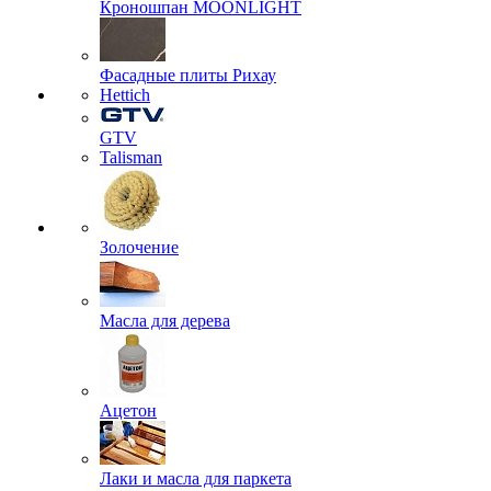
Кроношпан MOONLIGHT
Фасадные плиты Рихау
Hettich
GTV
Talisman
Золочение
Масла для дерева
Ацетон
Лаки и масла для паркета