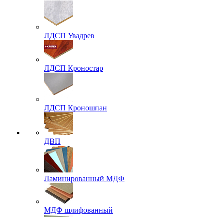
ЛДСП Увадрев
ЛДСП Кроностар
ЛДСП Кроношпан
ДВП
Ламинированный МДФ
МДФ шлифованный