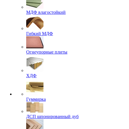
МДФ влагостойкий
Гибкий МДФ
Огнеупорные плиты
ХДФ
Гуммирка
ДСП шпонированный дуб