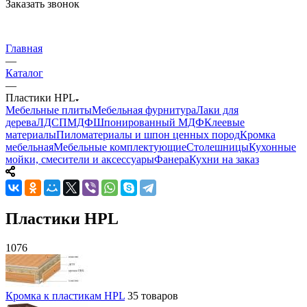
Заказать звонок
Главная
—
Каталог
—
Пластики HPL
Мебельные плиты
Мебельная фурнитура
Лаки для
дерева
ЛДСП
МДФ
Шпонированный МДФ
Клеевые
материалы
Пиломатериалы и шпон ценных пород
Кромка
мебельная
Мебельные комплектующие
Столешницы
Кухонные
мойки, смесители и аксессуары
Фанера
Кухни на заказ
Пластики HPL
1076
Кромка к пластикам HPL
35 товаров