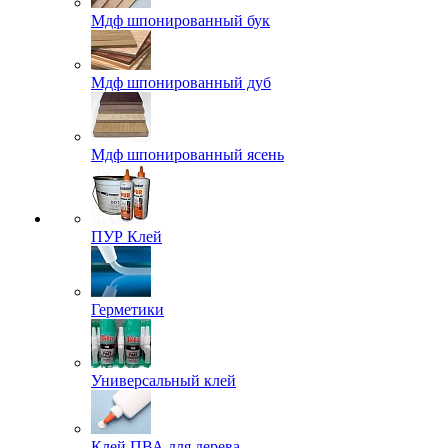
Мдф шпонированный бук
Мдф шпонированный дуб
Мдф шпонированный ясень
ПУР Клей
Герметики
Универсальный клей
Клей ПВА для дерева