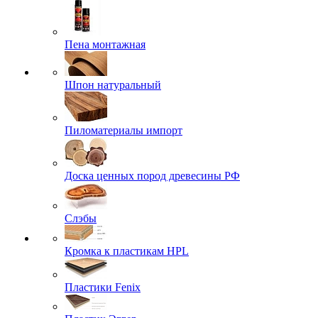
Пена монтажная
Шпон натуральный
Пиломатериалы импорт
Доска ценных пород древесины РФ
Слэбы
Кромка к пластикам HPL
Пластики Fenix