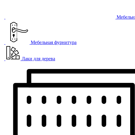
Мебельн
Мебельная фурнитура
Лаки для дерева