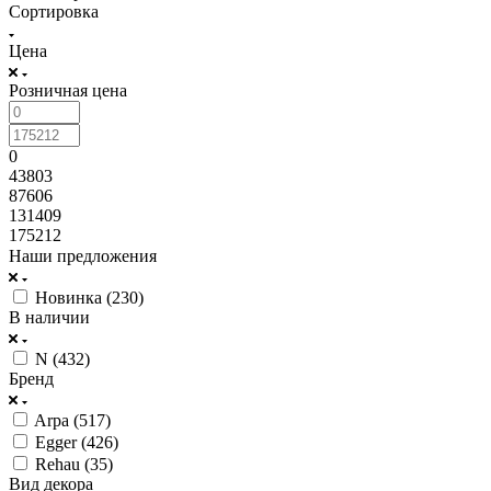
Сортировка
Цена
Розничная цена
0
43803
87606
131409
175212
Наши предложения
Новинка (
230
)
В наличии
N (
432
)
Бренд
Arpa (
517
)
Egger (
426
)
Rehau (
35
)
Вид декора