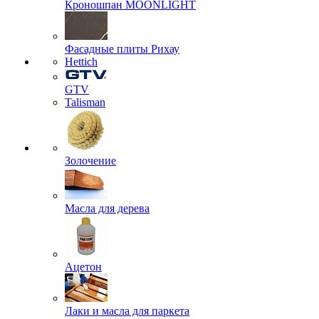
Кроношпан MOONLIGHT
Фасадные плиты Рихау
Hettich
GTV
Talisman
Золочение
Масла для дерева
Ацетон
Лаки и масла для паркета