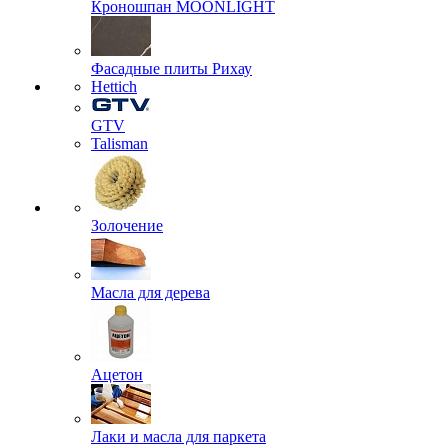
Кроношпан MOONLIGHT
Фасадные плиты Рихау
Hettich
GTV
Talisman
Золочение
Масла для дерева
Ацетон
Лаки и масла для паркета