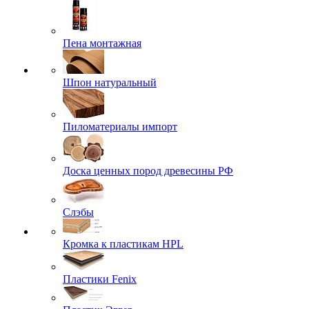
Пена монтажная
Шпон натуральный
Пиломатериалы импорт
Доска ценных пород древесины РФ
Слэбы
Кромка к пластикам HPL
Пластики Fenix