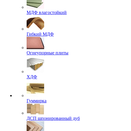
МДФ влагостойкий
Гибкий МДФ
Огнеупорные плиты
ХДФ
Гуммирка
ДСП шпонированный дуб