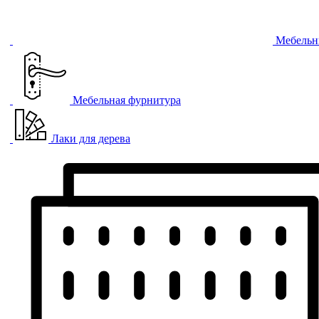
Мебельн
Мебельная фурнитура
Лаки для дерева