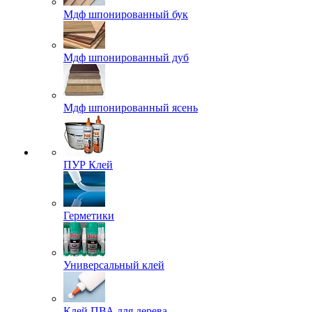
Мдф шпонированный бук
Мдф шпонированный дуб
Мдф шпонированный ясень
ПУР Клей
Герметики
Универсальный клей
Клей ПВА для дерева