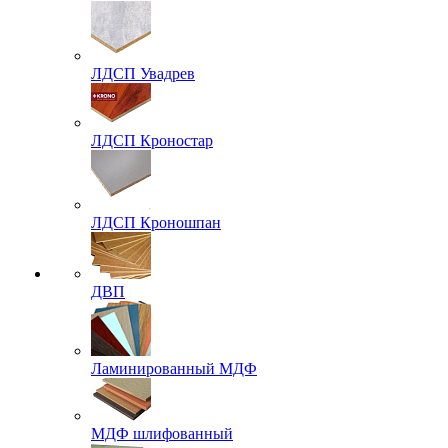
ЛДСП Увадрев
ЛДСП Кроностар
ЛДСП Кроношпан
ДВП
Ламинированный МДФ
МДФ шлифованный