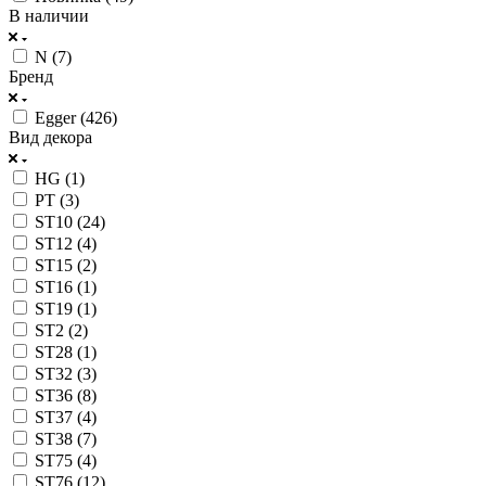
В наличии
N (
7
)
Бренд
Egger (
426
)
Вид декора
HG (
1
)
PT (
3
)
ST10 (
24
)
ST12 (
4
)
ST15 (
2
)
ST16 (
1
)
ST19 (
1
)
ST2 (
2
)
ST28 (
1
)
ST32 (
3
)
ST36 (
8
)
ST37 (
4
)
ST38 (
7
)
ST75 (
4
)
ST76 (
12
)