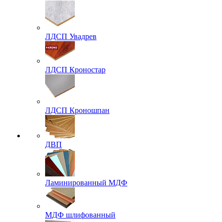
ЛДСП Увадрев
ЛДСП Кроностар
ЛДСП Кроношпан
ДВП
Ламинированный МДФ
МДФ шлифованный