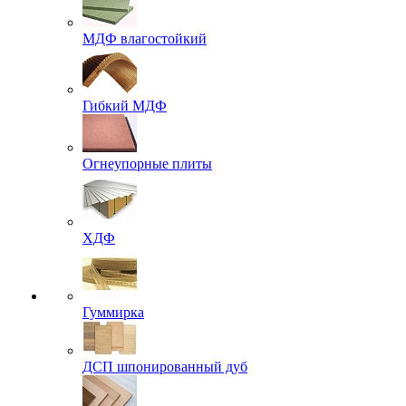
МДФ влагостойкий
Гибкий МДФ
Огнеупорные плиты
ХДФ
Гуммирка
ДСП шпонированный дуб