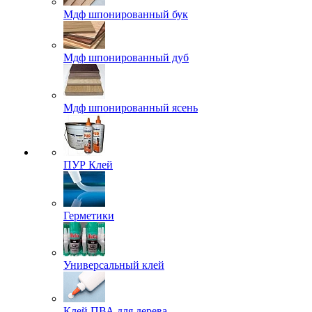
Мдф шпонированный бук
Мдф шпонированный дуб
Мдф шпонированный ясень
ПУР Клей
Герметики
Универсальный клей
Клей ПВА для дерева