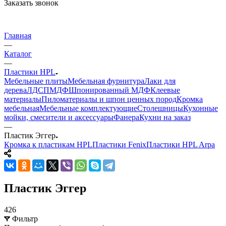
Заказать звонок
Главная
—
Каталог
—
Пластики HPL
Мебельные плиты
Мебельная фурнитура
Лаки для
дерева
ЛДСП
МДФ
Шпонированный МДФ
Клеевые
материалы
Пиломатериалы и шпон ценных пород
Кромка
мебельная
Мебельные комплектующие
Столешницы
Кухонные
мойки, смесители и аксессуары
Фанера
Кухни на заказ
—
Пластик Эггер
Кромка к пластикам HPL
Пластики Fenix
Пластики HPL Arpa
Пластик Эггер
426
Фильтр