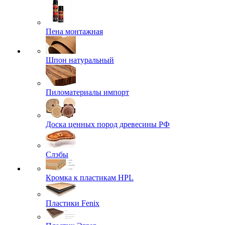
Пена монтажная
Шпон натуральный
Пиломатериалы импорт
Доска ценных пород древесины РФ
Слэбы
Кромка к пластикам HPL
Пластики Fenix