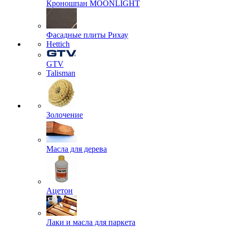
Кроношпан MOONLIGHT
Фасадные плиты Рихау
Hettich
GTV
Talisman
Золочение
Масла для дерева
Ацетон
Лаки и масла для паркета