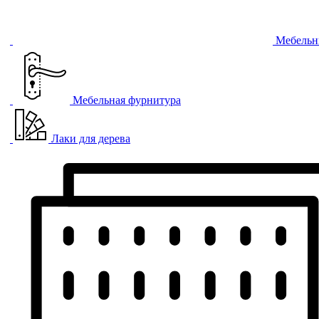
Мебельн
Мебельная фурнитура
Лаки для дерева