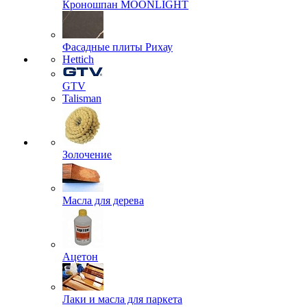
Кроношпан MOONLIGHT
Фасадные плиты Рихау
Hettich
GTV
Talisman
Золочение
Масла для дерева
Ацетон
Лаки и масла для паркета