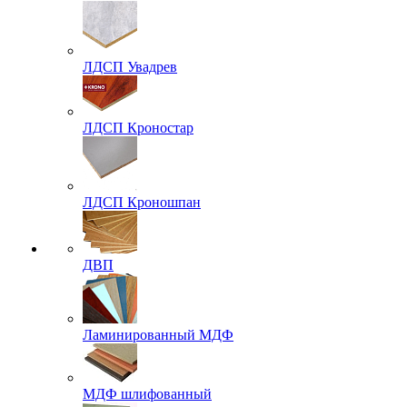
ЛДСП Увадрев
ЛДСП Кроностар
ЛДСП Кроношпан
ДВП
Ламинированный МДФ
МДФ шлифованный