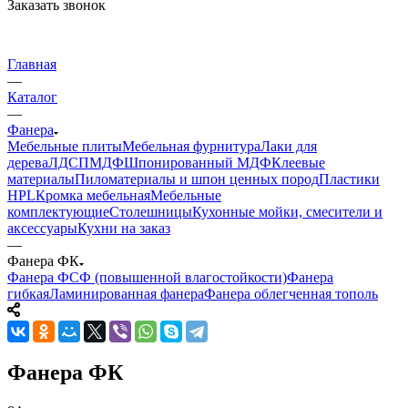
Заказать звонок
Главная
—
Каталог
—
Фанера
Мебельные плиты
Мебельная фурнитура
Лаки для
дерева
ЛДСП
МДФ
Шпонированный МДФ
Клеевые
материалы
Пиломатериалы и шпон ценных пород
Пластики
HPL
Кромка мебельная
Мебельные
комплектующие
Столешницы
Кухонные мойки, смесители и
аксессуары
Кухни на заказ
—
Фанера ФК
Фанера ФСФ (повышенной влагостойкости)
Фанера
гибкая
Ламинированная фанера
Фанера облегченная тополь
Фанера ФК