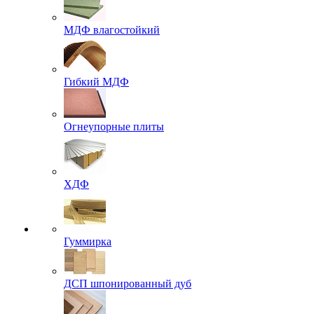
МДФ влагостойкий
Гибкий МДФ
Огнеупорные плиты
ХДФ
Гуммирка
ДСП шпонированный дуб