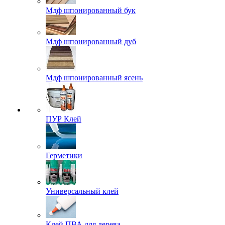
Мдф шпонированный бук
Мдф шпонированный дуб
Мдф шпонированный ясень
ПУР Клей
Герметики
Универсальный клей
Клей ПВА для дерева