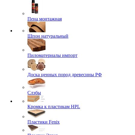
Пена монтажная
Шпон натуральный
Пиломатериалы импорт
Доска ценных пород древесины РФ
Слэбы
Кромка к пластикам HPL
Пластики Fenix