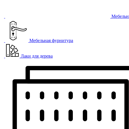
Мебельн
Мебельная фурнитура
Лаки для дерева