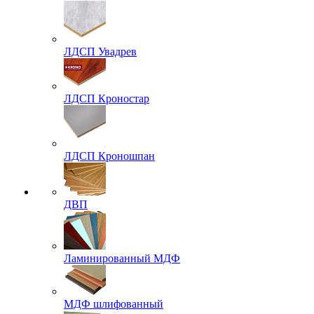
ЛДСП Увадрев
ЛДСП Кроностар
ЛДСП Кроношпан
ДВП
Ламинированный МДФ
МДФ шлифованный