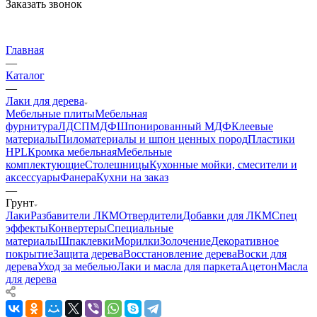
Заказать звонок
Главная
—
Каталог
—
Лаки для дерева
Мебельные плиты
Мебельная
фурнитура
ЛДСП
МДФ
Шпонированный МДФ
Клеевые
материалы
Пиломатериалы и шпон ценных пород
Пластики
HPL
Кромка мебельная
Мебельные
комплектующие
Столешницы
Кухонные мойки, смесители и
аксессуары
Фанера
Кухни на заказ
—
Грунт
Лаки
Разбавители ЛКМ
Отвердители
Добавки для ЛКМ
Спец
эффекты
Конвертеры
Специальные
материалы
Шпаклевки
Морилки
Золочение
Декоративное
покрытие
Защита дерева
Восстановление дерева
Воски для
дерева
Уход за мебелью
Лаки и масла для паркета
Ацетон
Масла
для дерева