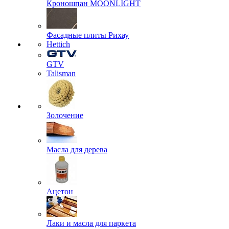
Кроношпан MOONLIGHT
Фасадные плиты Рихау
Hettich
GTV
Talisman
Золочение
Масла для дерева
Ацетон
Лаки и масла для паркета