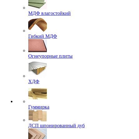
МДФ влагостойкий
Гибкий МДФ
Огнеупорные плиты
ХДФ
Гуммирка
ДСП шпонированный дуб