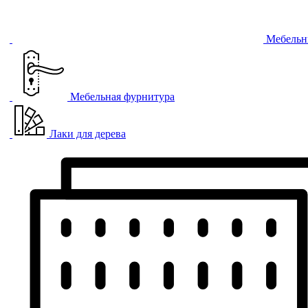
Мебельн
Мебельная фурнитура
Лаки для дерева