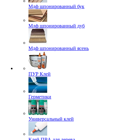
Мдф шпонированный бук
Мдф шпонированный дуб
Мдф шпонированный ясень
ПУР Клей
Герметики
Универсальный клей
Клей ПВА для дерева