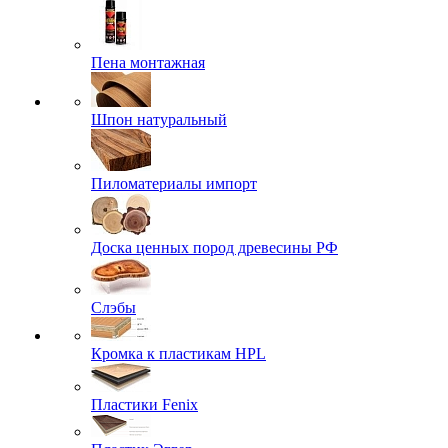
Пена монтажная
Шпон натуральный
Пиломатериалы импорт
Доска ценных пород древесины РФ
Слэбы
Кромка к пластикам HPL
Пластики Fenix