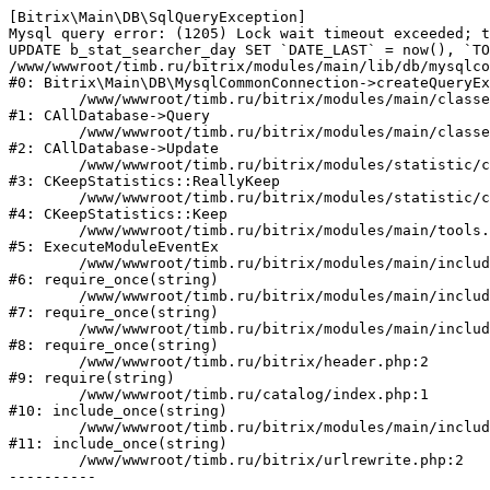
[Bitrix\Main\DB\SqlQueryException] 

Mysql query error: (1205) Lock wait timeout exceeded; t
UPDATE b_stat_searcher_day SET `DATE_LAST` = now(), `TO
/www/wwwroot/timb.ru/bitrix/modules/main/lib/db/mysqlco
#0: Bitrix\Main\DB\MysqlCommonConnection->createQueryEx
	/www/wwwroot/timb.ru/bitrix/modules/main/classes/general/database.php:683

#1: CAllDatabase->Query

	/www/wwwroot/timb.ru/bitrix/modules/main/classes/general/database.php:762

#2: CAllDatabase->Update

	/www/wwwroot/timb.ru/bitrix/modules/statistic/classes/general/keepstatistic.php:254

#3: CKeepStatistics::ReallyKeep

	/www/wwwroot/timb.ru/bitrix/modules/statistic/classes/general/keepstatistic.php:107

#4: CKeepStatistics::Keep

	/www/wwwroot/timb.ru/bitrix/modules/main/tools.php:5268

#5: ExecuteModuleEventEx

	/www/wwwroot/timb.ru/bitrix/modules/main/include.php:519

#6: require_once(string)

	/www/wwwroot/timb.ru/bitrix/modules/main/include/prolog_before.php:19

#7: require_once(string)

	/www/wwwroot/timb.ru/bitrix/modules/main/include/prolog.php:10

#8: require_once(string)

	/www/wwwroot/timb.ru/bitrix/header.php:2

#9: require(string)

	/www/wwwroot/timb.ru/catalog/index.php:1

#10: include_once(string)

	/www/wwwroot/timb.ru/bitrix/modules/main/include/urlrewrite.php:128

#11: include_once(string)

	/www/wwwroot/timb.ru/bitrix/urlrewrite.php:2
