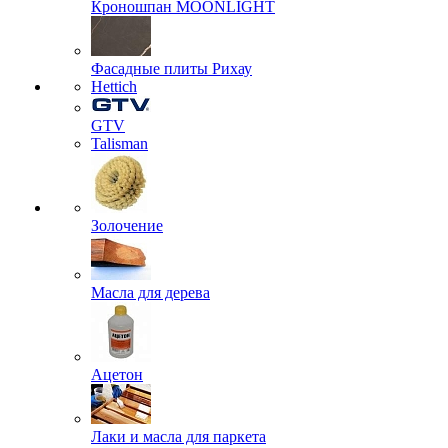
Кроношпан MOONLIGHT
Фасадные плиты Рихау
Hettich
GTV
Talisman
Золочение
Масла для дерева
Ацетон
Лаки и масла для паркета