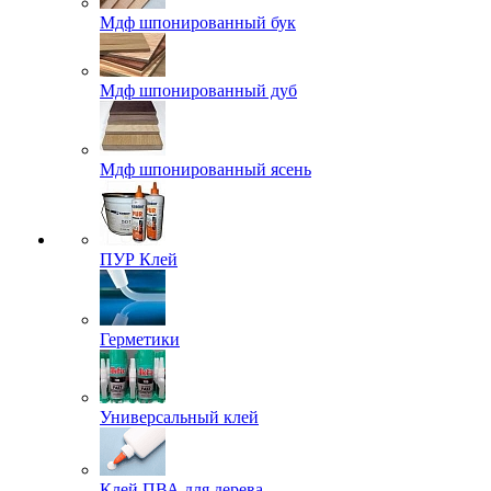
Мдф шпонированный бук
Мдф шпонированный дуб
Мдф шпонированный ясень
ПУР Клей
Герметики
Универсальный клей
Клей ПВА для дерева