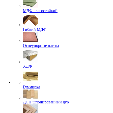
МДФ влагостойкий
Гибкий МДФ
Огнеупорные плиты
ХДФ
Гуммирка
ДСП шпонированный дуб