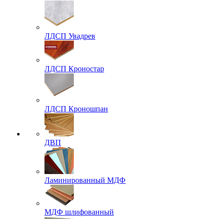
ЛДСП Увадрев
ЛДСП Кроностар
ЛДСП Кроношпан
ДВП
Ламинированный МДФ
МДФ шлифованный