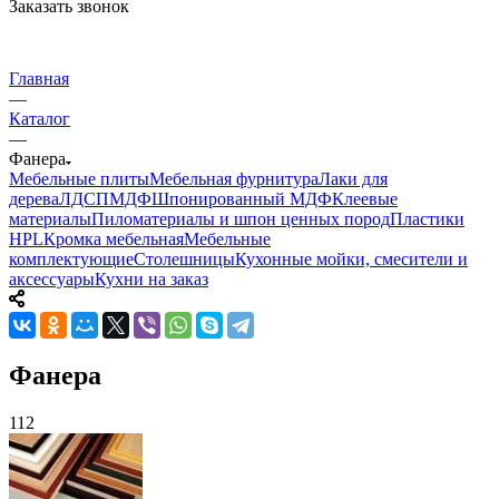
Заказать звонок
Главная
—
Каталог
—
Фанера
Мебельные плиты
Мебельная фурнитура
Лаки для
дерева
ЛДСП
МДФ
Шпонированный МДФ
Клеевые
материалы
Пиломатериалы и шпон ценных пород
Пластики
HPL
Кромка мебельная
Мебельные
комплектующие
Столешницы
Кухонные мойки, смесители и
аксессуары
Кухни на заказ
Фанера
112