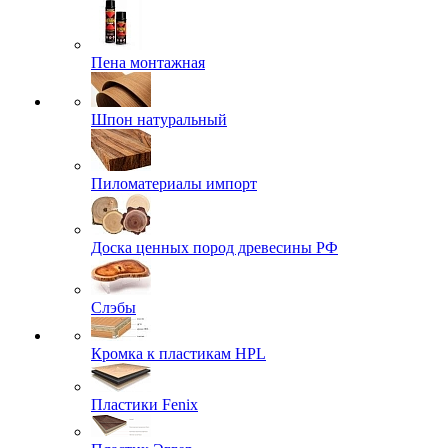
Пена монтажная
Шпон натуральный
Пиломатериалы импорт
Доска ценных пород древесины РФ
Слэбы
Кромка к пластикам HPL
Пластики Fenix