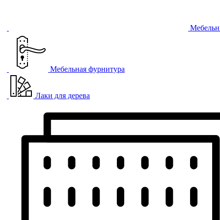
Мебельн
Мебельная фурнитура
Лаки для дерева