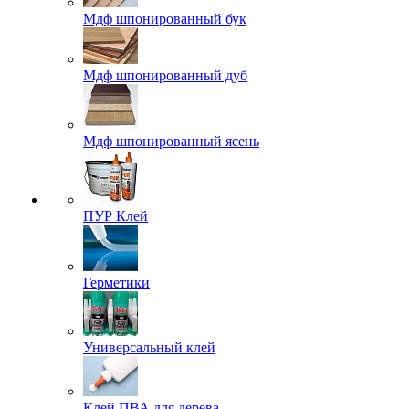
Мдф шпонированный бук
Мдф шпонированный дуб
Мдф шпонированный ясень
ПУР Клей
Герметики
Универсальный клей
Клей ПВА для дерева