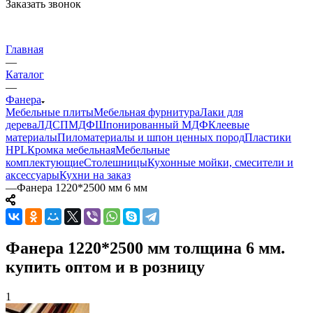
Заказать звонок
Главная
—
Каталог
—
Фанера
Мебельные плиты
Мебельная фурнитура
Лаки для
дерева
ЛДСП
МДФ
Шпонированный МДФ
Клеевые
материалы
Пиломатериалы и шпон ценных пород
Пластики
HPL
Кромка мебельная
Мебельные
комплектующие
Столешницы
Кухонные мойки, смесители и
аксессуары
Кухни на заказ
—
Фанера 1220*2500 мм 6 мм
Фанера 1220*2500 мм толщина 6 мм.
купить оптом и в розницу
1