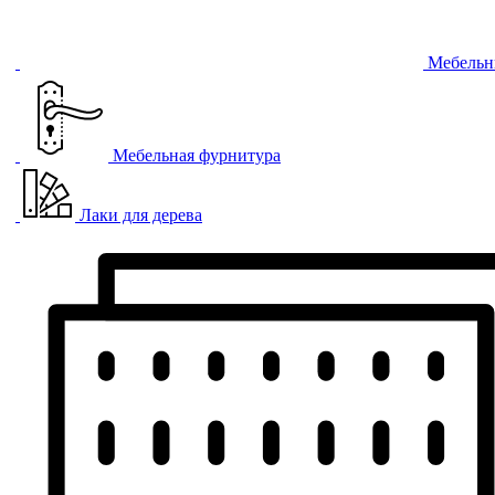
Мебельн
Мебельная фурнитура
Лаки для дерева