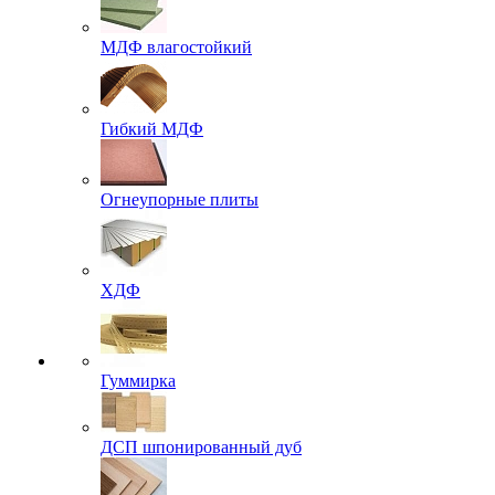
МДФ влагостойкий
Гибкий МДФ
Огнеупорные плиты
ХДФ
Гуммирка
ДСП шпонированный дуб