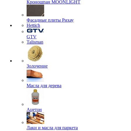
Кроношпан MOONLIGHT
Фасадные плиты Рихау
Hettich
GTV
Talisman
Золочение
Масла для дерева
Ацетон
Лаки и масла для паркета