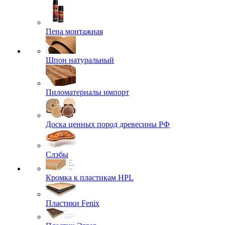
Пена монтажная
Шпон натуральный
Пиломатериалы импорт
Доска ценных пород древесины РФ
Слэбы
Кромка к пластикам HPL
Пластики Fenix