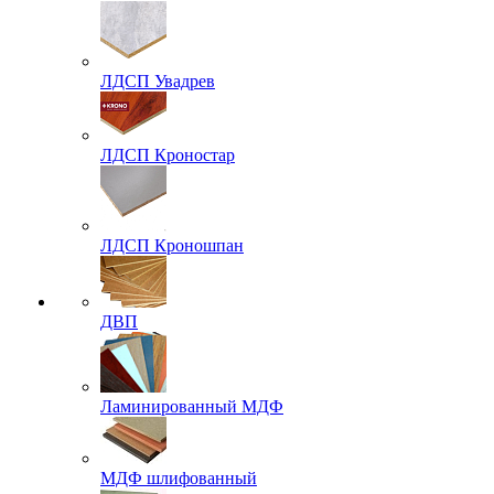
ЛДСП Увадрев
ЛДСП Кроностар
ЛДСП Кроношпан
ДВП
Ламинированный МДФ
МДФ шлифованный