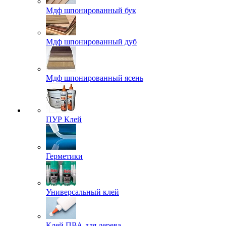
Мдф шпонированный бук
Мдф шпонированный дуб
Мдф шпонированный ясень
ПУР Клей
Герметики
Универсальный клей
Клей ПВА для дерева