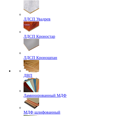
ЛДСП Увадрев
ЛДСП Кроностар
ЛДСП Кроношпан
ДВП
Ламинированный МДФ
МДФ шлифованный