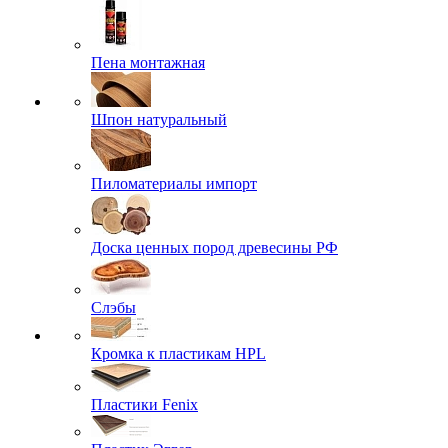
Пена монтажная
Шпон натуральный
Пиломатериалы импорт
Доска ценных пород древесины РФ
Слэбы
Кромка к пластикам HPL
Пластики Fenix