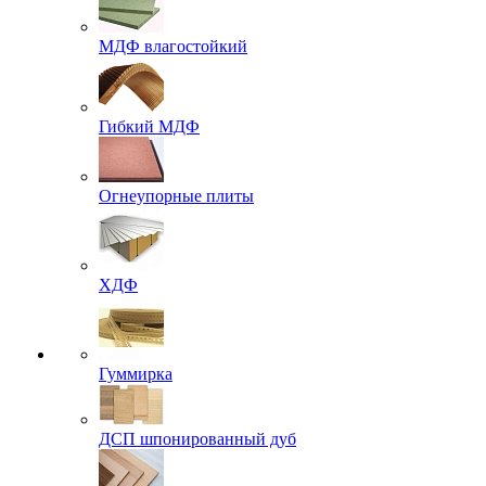
МДФ влагостойкий
Гибкий МДФ
Огнеупорные плиты
ХДФ
Гуммирка
ДСП шпонированный дуб