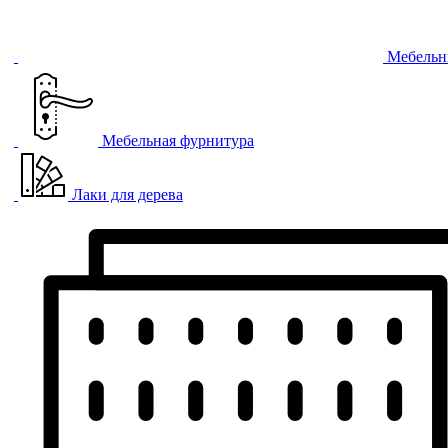
Мебельн
Мебельная фурнитура
Лаки для дерева