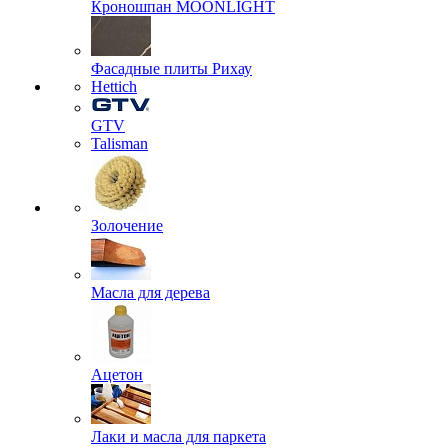
Кроношпан MOONLIGHT
Фасадные плиты Рихау
Hettich
GTV
Talisman
Золочение
Масла для дерева
Ацетон
Лаки и масла для паркета