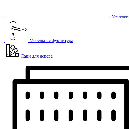
Мебельн
Мебельная фурнитура
Лаки для дерева