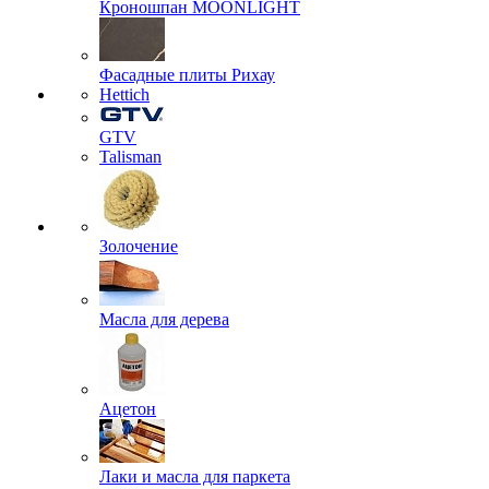
Кроношпан MOONLIGHT
Фасадные плиты Рихау
Hettich
GTV
Talisman
Золочение
Масла для дерева
Ацетон
Лаки и масла для паркета