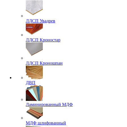
ЛДСП Увадрев
ЛДСП Кроностар
ЛДСП Кроношпан
ДВП
Ламинированный МДФ
МДФ шлифованный