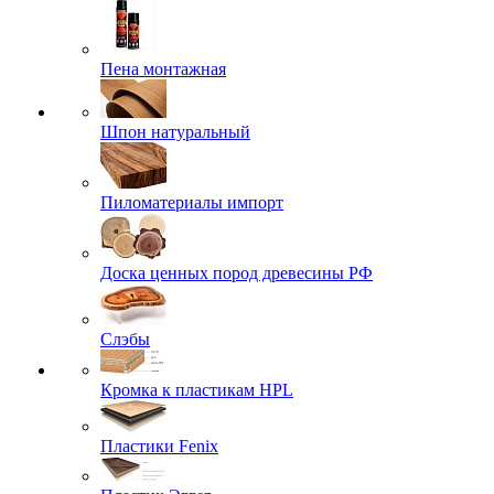
Пена монтажная
Шпон натуральный
Пиломатериалы импорт
Доска ценных пород древесины РФ
Слэбы
Кромка к пластикам HPL
Пластики Fenix