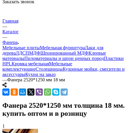
Заказать звонок
Главная
—
Каталог
—
Фанера
Мебельные плиты
Мебельная фурнитура
Лаки для
дерева
ЛДСП
МДФ
Шпонированный МДФ
Клеевые
материалы
Пиломатериалы и шпон ценных пород
Пластики
HPL
Кромка мебельная
Мебельные
комплектующие
Столешницы
Кухонные мойки, смесители и
аксессуары
Кухни на заказ
—
Фанера 2520*1250 мм 18 мм
Фанера 2520*1250 мм толщина 18 мм.
купить оптом и в розницу
1