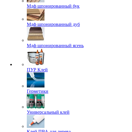
Мдф шпонированный бук
Мдф шпонированный дуб
Мдф шпонированный ясень
ПУР Клей
Герметики
Универсальный клей
Клей ПВА для дерева