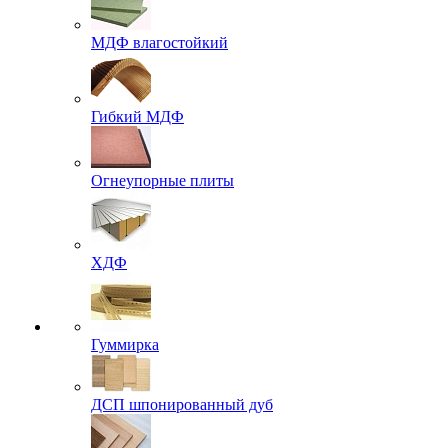
МДФ влагостойкий
Гибкий МДФ
Огнеупорные плиты
ХДФ
Гуммирка
ДСП шпонированный дуб