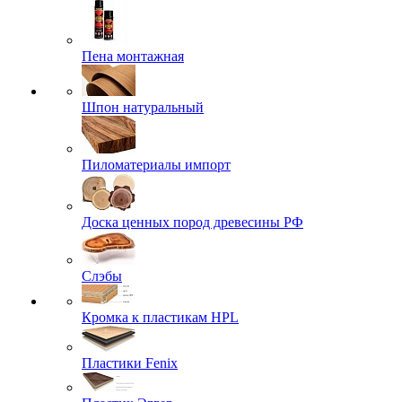
Пена монтажная
Шпон натуральный
Пиломатериалы импорт
Доска ценных пород древесины РФ
Слэбы
Кромка к пластикам HPL
Пластики Fenix