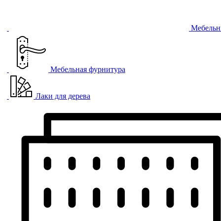
Мебельн
Мебельная фурнитура
Лаки для дерева