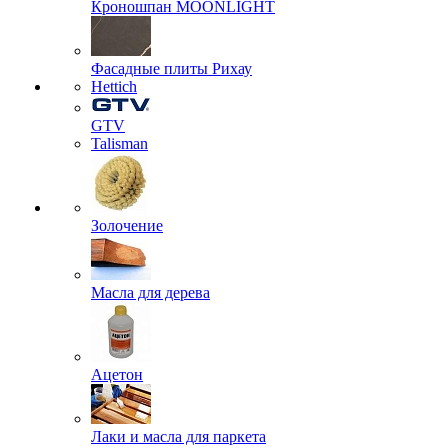
Кроношпан MOONLIGHT
Фасадные плиты Рихау
Hettich
GTV
Talisman
Золочение
Масла для дерева
Ацетон
Лаки и масла для паркета