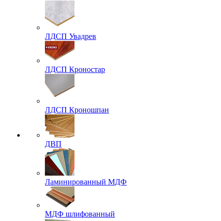
ЛДСП Увадрев
ЛДСП Кроностар
ЛДСП Кроношпан
ДВП
Ламинированный МДФ
МДФ шлифованный