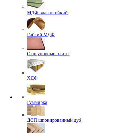
МДФ влагостойкий
Гибкий МДФ
Огнеупорные плиты
ХДФ
Гуммирка
ДСП шпонированный дуб