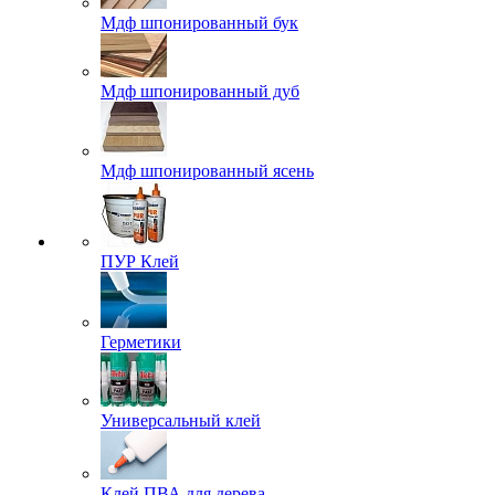
Мдф шпонированный бук
Мдф шпонированный дуб
Мдф шпонированный ясень
ПУР Клей
Герметики
Универсальный клей
Клей ПВА для дерева