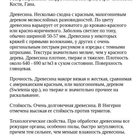
Кости, Гана.
Древесина. Несколько сходна с красным, махогониевым
де­ревом мелкослойных разновидностей. По цвету
древесина варьирует от розоватого до кроваво-красного
или красно-коричневого. Заболонь светлее по тону,
обычно шириной 50-57 мм. Древесина у некоторых
кряжей с прямыми волокнами, у других с очень
оригинальным пестрым рисунком и изредка с темными
штрихами. Текстура значительно мельче, чем у красного
дерева. Древесина плотнее, тверже и тяжелее. Плотность
около 640 - 690 кг/м3 в сухом состоянии. Поверхность
глянцевая.
Прочность. Древесина макоре вязкая и жесткая, сравнимая
с американским красным, или махогониевым, деревом
(Swietenia spp.), но тверже и значительно прочнее на
раскалывание.
Стойкость. Очень долговечная древесина. В Нигерии
отмечена высокая ее стойкость против термитов.
Технологические свойства. При обработке древесины все
режущие органы, особенно пилы, быстро затупляются,
причем тем сильнее, чем меньше влажность древесины.