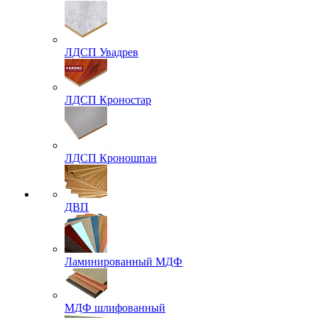
ЛДСП Увадрев
ЛДСП Кроностар
ЛДСП Кроношпан
ДВП
Ламинированный МДФ
МДФ шлифованный