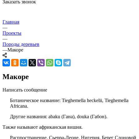
Заказать звонок
Главная
—
Проекты
—
Породы деревьев
—
Макоре
Макоре
Написать сообщение
Ботаническое
название
: Tieghemella heckelii, Tieghemella
Africana.
Другие названия: abaku (Гана), douka (Габон).
Также называют африканская вишня.
Распространение. Сьерра-Леоне, Нигерия, Берег Слоновой