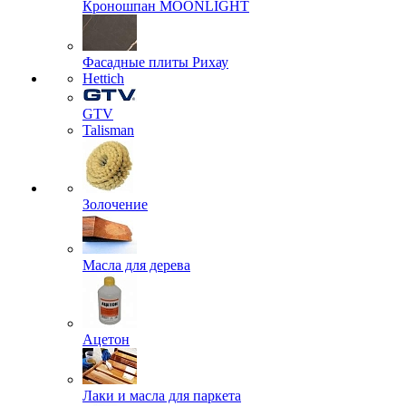
Кроношпан MOONLIGHT
Фасадные плиты Рихау
Hettich
GTV
Talisman
Золочение
Масла для дерева
Ацетон
Лаки и масла для паркета