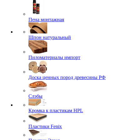
Пена монтажная
Шпон натуральный
Пиломатериалы импорт
Доска ценных пород древесины РФ
Слэбы
Кромка к пластикам HPL
Пластики Fenix