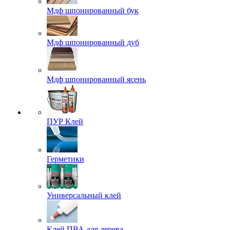
Мдф шпонированный бук
Мдф шпонированный дуб
Мдф шпонированный ясень
ПУР Клей
Герметики
Универсальный клей
Клей ПВА для дерева