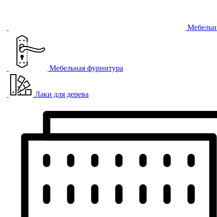
Мебельн
Мебельная фурнитура
Лаки для дерева