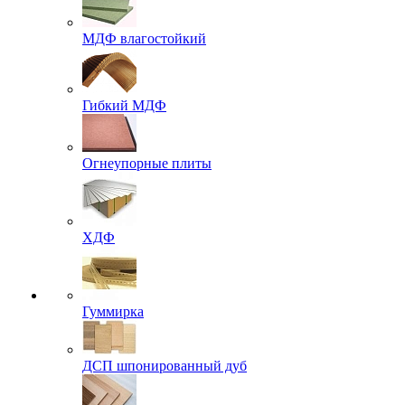
МДФ влагостойкий
Гибкий МДФ
Огнеупорные плиты
ХДФ
Гуммирка
ДСП шпонированный дуб