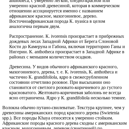
anthotheca, с умеренно легкой, бледно-красной или
умеренно красной древесиной, которая в коммерческом
отношении ассоциируется именно с названием
африканское красное, махогониевое, дерево.
Восточноафриканская порода К. nyasica в целом
аналогична первым двум.
Распространение. К. ivorensis произрастает в прибрежных
дождевых лесах Западной Африки от Берега Слоновой
Кости до Камеруна и Габона, включая территорию Ганы и
Нигерии. К. anthotheca произрастает в Западной Африке в
рай­онах с меньшим количеством осадков.
Древесина. У видов обычного африканского красного,
махо­гониевого, дерева, т. е. К. ivorensis, К. anthotheca и
частично К. grandifoliola, ядро в свежесрубленном
состоянии отчетливо розовое. При высыхании оно
становится от светлого розовато-коричневого до густого
красноватого. Желтовато-коричневая заболонь не всегда
ясно отграничена. Ядро у К. grandifoliola несколько темнее.
Волокна обычно путано-свилеватые. Текстура крупнее, чем у
древесины американских пород красного дерева (Swietenia
spp.). Все породы Khaya относятся к умеренно стойким.
Африканские породы красного дерева сходны с американским
красным, махогониевым, деревом (свиетенией) по