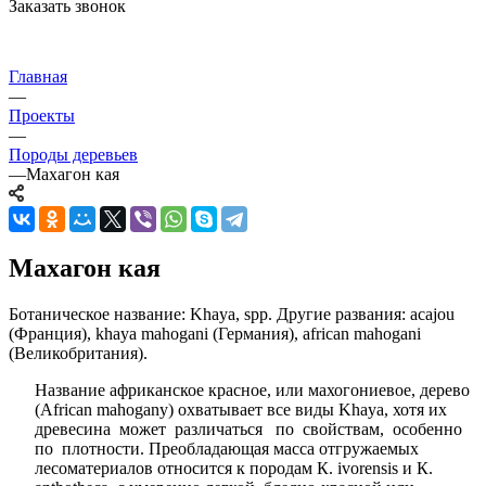
Заказать звонок
Главная
—
Проекты
—
Породы деревьев
—
Махагон кая
Махагон кая
Ботаническое название: Khaya, spp. Другие развания: acajou
(Франция), khaya mahogani (Германия), african mahogani
(Великобритания).
Название африканское красное, или махогониевое, дерево
(African mahogany) охватывает все виды Khaya, хотя их
древесина может различаться по свойствам, особенно
по плотности. Преобладающая масса отгружаемых
лесоматериалов относится к породам К. ivorensis и К.