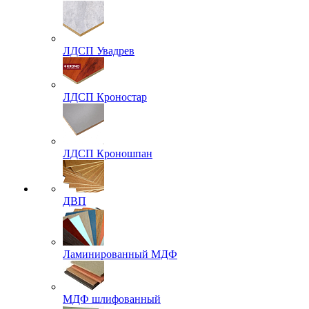
ЛДСП Увадрев
ЛДСП Кроностар
ЛДСП Кроношпан
ДВП
Ламинированный МДФ
МДФ шлифованный