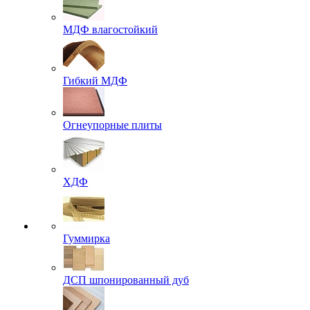
МДФ влагостойкий
Гибкий МДФ
Огнеупорные плиты
ХДФ
Гуммирка
ДСП шпонированный дуб