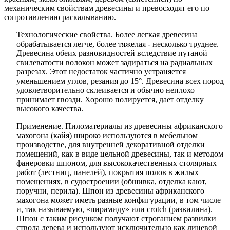
механическим свойствам древесины и превосходят его по
сопротивлению раскалыванию.
Технологические свойства. Более легкая древесина
обрабатывается легче, более тяжелая - несколько труднее.
Древесина обеих разновидностей вследствие путаной
свилеватости волокон может задираться на радиальных
разрезах. Этот недостаток частично устраняется
уменьшением углов, резания до 15°. Древесина всех пород
удовлетворительно склеивается и обычно неплохо
принимает гвозди. Хорошо полируется, дает отделку
высокого качества.
Применение. Пиломатериалы из древесины африканского
махогона (кайя) широко используются в мебельном
производстве, для внутренней декоративной отделки
помещений, как в виде цельной древесины, так и методом
фанеровки шпоном, для высококачественных столярных
работ (лестниц, панелей), покрытия полов в жилых
помещениях, в судостроении (обшивка, отделка кают,
поручни, перила). Шпон из древесины африканского
махогона может иметь разные конфигурации, в том числе
и, так называемую, «пирамиду» или crotch (развилина).
Шпон с таким рисунком получают строганием развилки
ствола дерева и используют исключительно как лицевой