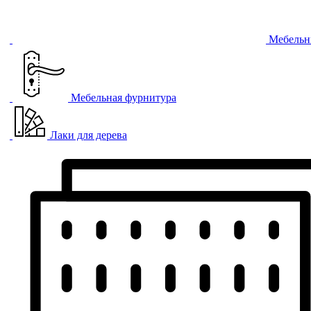
Мебельн
Мебельная фурнитура
Лаки для дерева