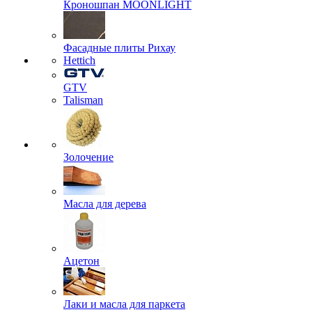
Кроношпан MOONLIGHT
Фасадные плиты Рихау
Hettich
GTV
Talisman
Золочение
Масла для дерева
Ацетон
Лаки и масла для паркета