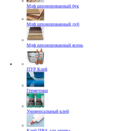
Мдф шпонированный бук
Мдф шпонированный дуб
Мдф шпонированный ясень
ПУР Клей
Герметики
Универсальный клей
Клей ПВА для дерева