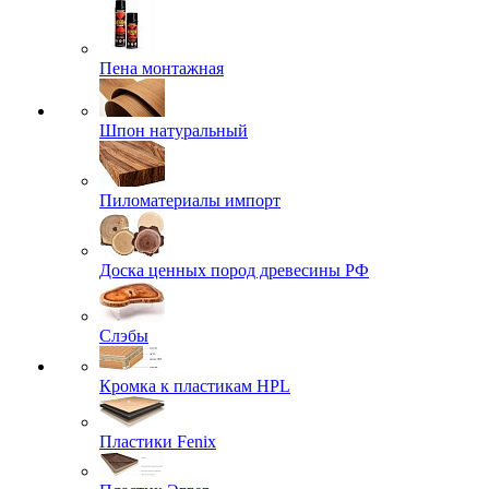
Пена монтажная
Шпон натуральный
Пиломатериалы импорт
Доска ценных пород древесины РФ
Слэбы
Кромка к пластикам HPL
Пластики Fenix