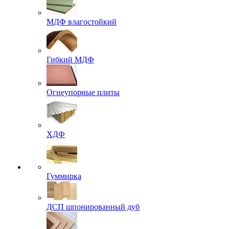
МДФ влагостойкий
Гибкий МДФ
Огнеупорные плиты
ХДФ
Гуммирка
ДСП шпонированный дуб