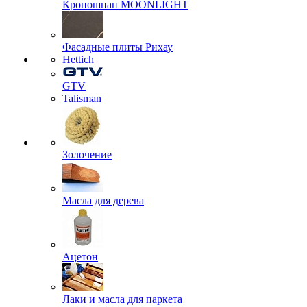
Кроношпан MOONLIGHT
Фасадные плиты Рихау
Hettich
GTV
Talisman
Золочение
Масла для дерева
Ацетон
Лаки и масла для паркета