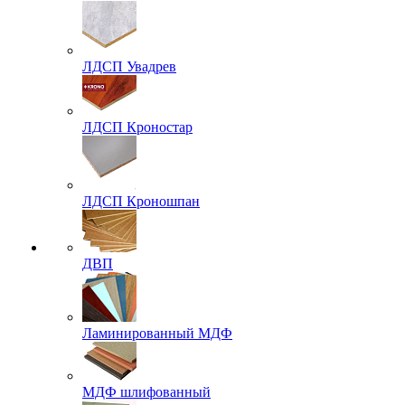
ЛДСП Увадрев
ЛДСП Кроностар
ЛДСП Кроношпан
ДВП
Ламинированный МДФ
МДФ шлифованный