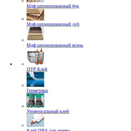
Мдф шпонированный бук
Мдф шпонированный дуб
Мдф шпонированный ясень
ПУР Клей
Герметики
Универсальный клей
Клей ПВА для дерева