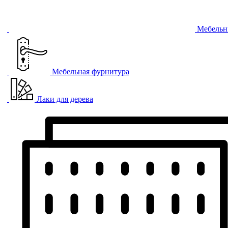
Мебельн
Мебельная фурнитура
Лаки для дерева