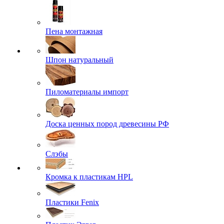
Пена монтажная
Шпон натуральный
Пиломатериалы импорт
Доска ценных пород древесины РФ
Слэбы
Кромка к пластикам HPL
Пластики Fenix