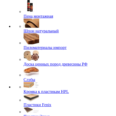
Пена монтажная
Шпон натуральный
Пиломатериалы импорт
Доска ценных пород древесины РФ
Слэбы
Кромка к пластикам HPL
Пластики Fenix