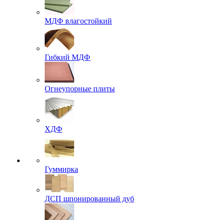
МДФ влагостойкий
Гибкий МДФ
Огнеупорные плиты
ХДФ
Гуммирка
ДСП шпонированный дуб