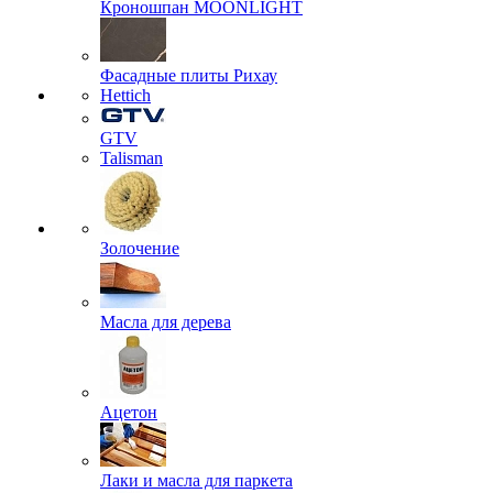
Кроношпан MOONLIGHT
Фасадные плиты Рихау
Hettich
GTV
Talisman
Золочение
Масла для дерева
Ацетон
Лаки и масла для паркета