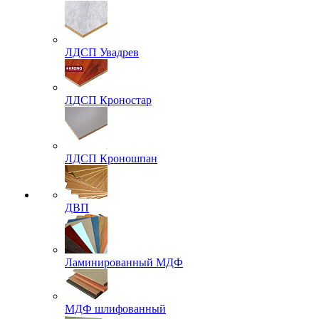
ЛДСП Увадрев
ЛДСП Кроностар
ЛДСП Кроношпан
ДВП
Ламинированный МДФ
МДФ шлифованный