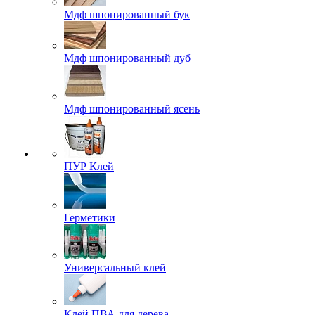
Мдф шпонированный бук
Мдф шпонированный дуб
Мдф шпонированный ясень
ПУР Клей
Герметики
Универсальный клей
Клей ПВА для дерева