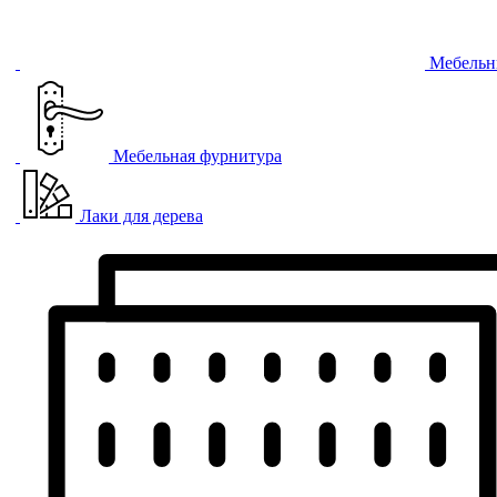
Мебельн
Мебельная фурнитура
Лаки для дерева