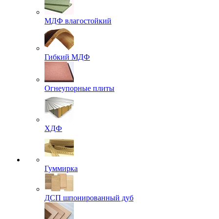
МДФ влагостойкий
Гибкий МДФ
Огнеупорные плиты
ХДФ
Гуммирка
ДСП шпонированный дуб