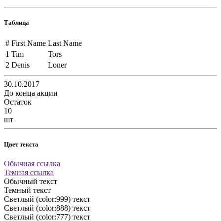
Таблица
#
First Name
Last Name
1
Tim
Tors
2
Denis
Loner
30.10.2017
До конца акции
Остаток
10
шт
Цвет текста
Обычная ссылка
Темная ссылка
Обычный текст
Темный текст
Светлый (color:999) текст
Светлый (color:888) текст
Светлый (color:777) текст