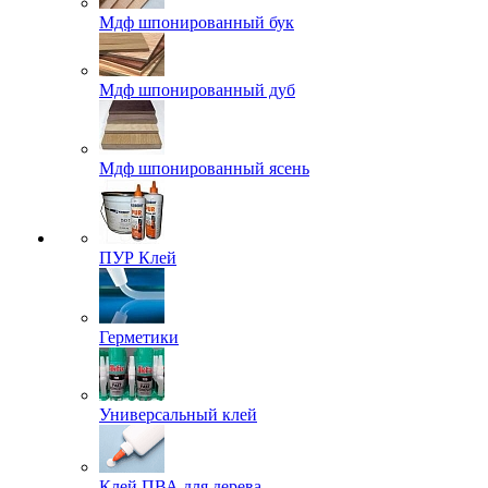
Мдф шпонированный бук
Мдф шпонированный дуб
Мдф шпонированный ясень
ПУР Клей
Герметики
Универсальный клей
Клей ПВА для дерева