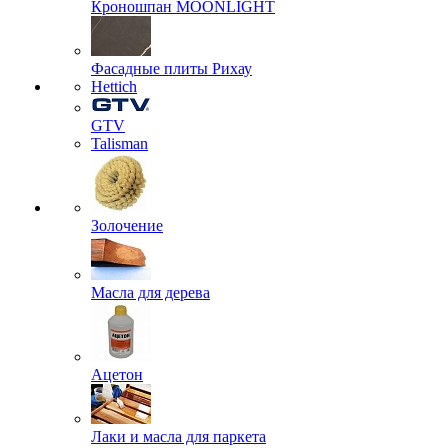
Кроношпан MOONLIGHT
Фасадные плиты Рихау
Hettich
GTV
Talisman
Золочение
Масла для дерева
Ацетон
Лаки и масла для паркета