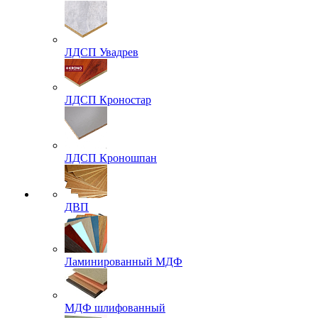
ЛДСП Увадрев
ЛДСП Кроностар
ЛДСП Кроношпан
ДВП
Ламинированный МДФ
МДФ шлифованный