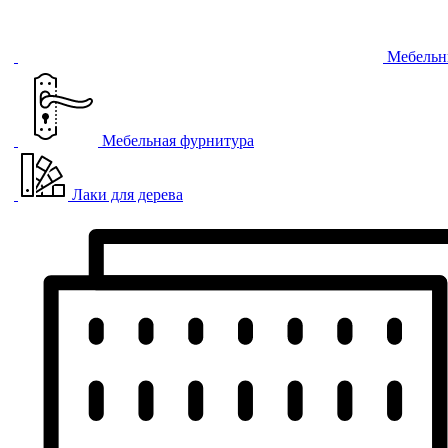
Мебельн
Мебельная фурнитура
Лаки для дерева