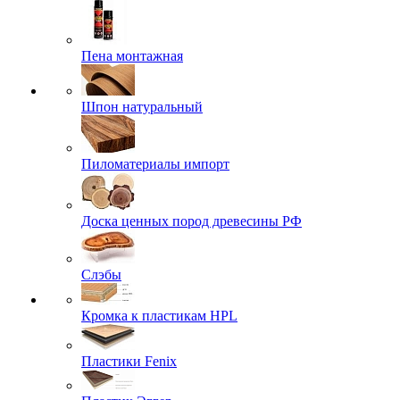
Пена монтажная
Шпон натуральный
Пиломатериалы импорт
Доска ценных пород древесины РФ
Слэбы
Кромка к пластикам HPL
Пластики Fenix