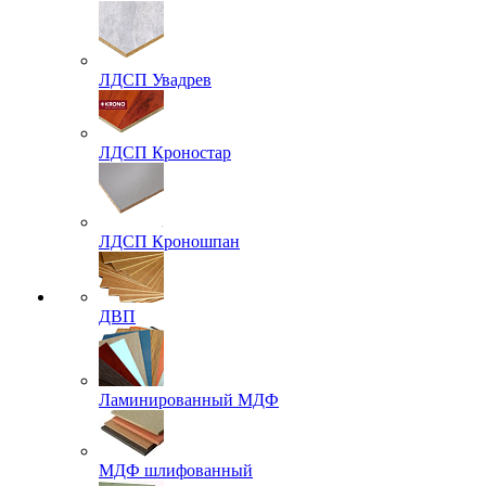
ЛДСП Увадрев
ЛДСП Кроностар
ЛДСП Кроношпан
ДВП
Ламинированный МДФ
МДФ шлифованный