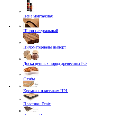
Пена монтажная
Шпон натуральный
Пиломатериалы импорт
Доска ценных пород древесины РФ
Слэбы
Кромка к пластикам HPL
Пластики Fenix