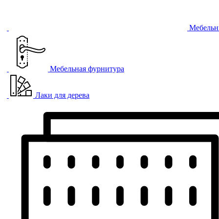
Мебельн
Мебельная фурнитура
Лаки для дерева