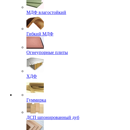
МДФ влагостойкий
Гибкий МДФ
Огнеупорные плиты
ХДФ
Гуммирка
ДСП шпонированный дуб