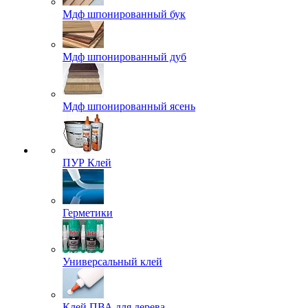
Мдф шпонированный бук
Мдф шпонированный дуб
Мдф шпонированный ясень
ПУР Клей
Герметики
Универсальный клей
Клей ПВА для дерева