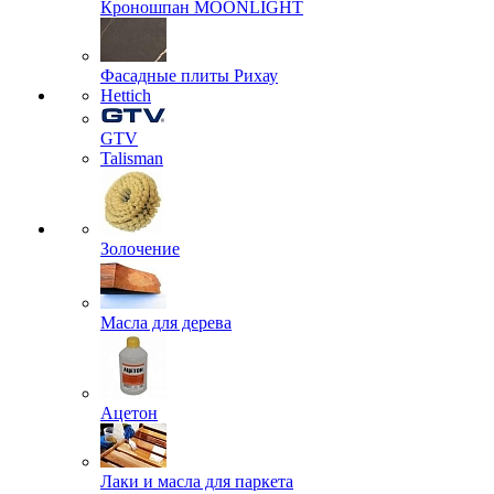
Кроношпан MOONLIGHT
Фасадные плиты Рихау
Hettich
GTV
Talisman
Золочение
Масла для дерева
Ацетон
Лаки и масла для паркета