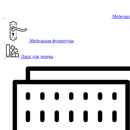
Мебельн
Мебельная фурнитура
Лаки для дерева