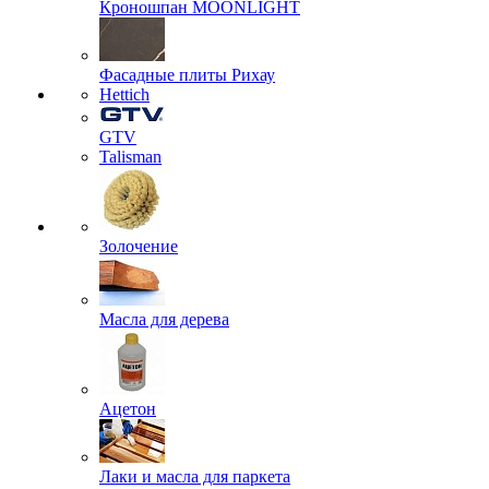
Кроношпан MOONLIGHT
Фасадные плиты Рихау
Hettich
GTV
Talisman
Золочение
Масла для дерева
Ацетон
Лаки и масла для паркета