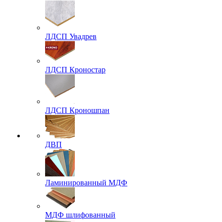
ЛДСП Увадрев
ЛДСП Кроностар
ЛДСП Кроношпан
ДВП
Ламинированный МДФ
МДФ шлифованный