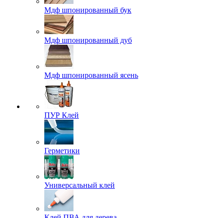
Мдф шпонированный бук
Мдф шпонированный дуб
Мдф шпонированный ясень
ПУР Клей
Герметики
Универсальный клей
Клей ПВА для дерева