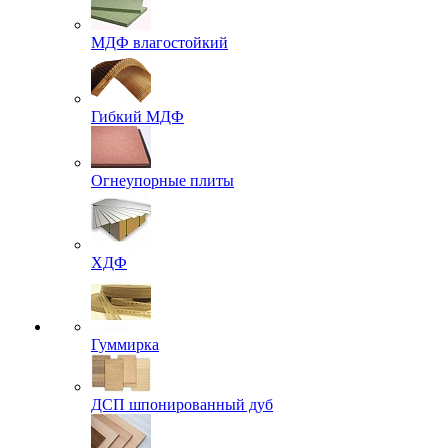
МДФ влагостойкий
Гибкий МДФ
Огнеупорные плиты
ХДФ
Гуммирка
ДСП шпонированный дуб