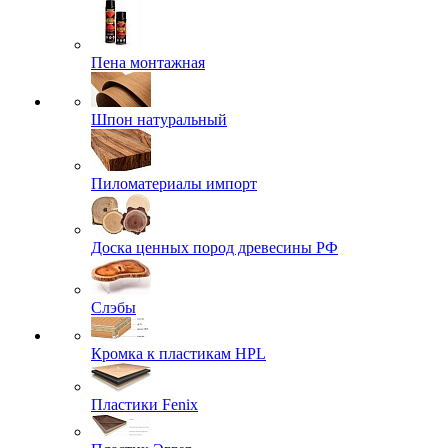
Пена монтажная
Шпон натуральный
Пиломатериалы импорт
Доска ценных пород древесины РФ
Слэбы
Кромка к пластикам HPL
Пластики Fenix