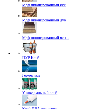
Мдф шпонированный бук
Мдф шпонированный дуб
Мдф шпонированный ясень
ПУР Клей
Герметики
Универсальный клей
Клей ПВА для дерева