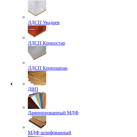
ЛДСП Увадрев
ЛДСП Кроностар
ЛДСП Кроношпан
ДВП
Ламинированный МДФ
МДФ шлифованный