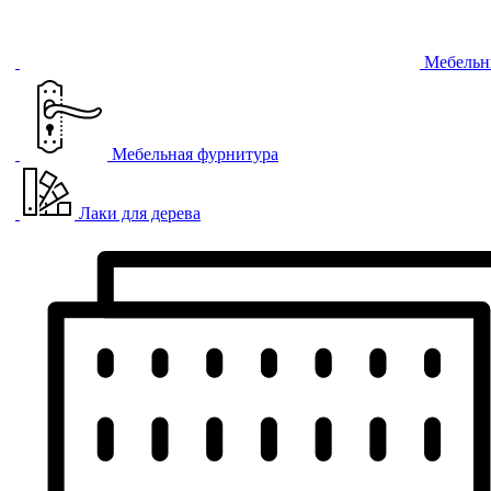
Мебельн
Мебельная фурнитура
Лаки для дерева