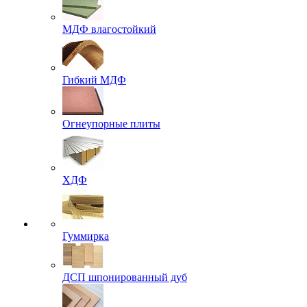
МДФ влагостойкий
Гибкий МДФ
Огнеупорные плиты
ХДФ
Гуммирка
ДСП шпонированный дуб