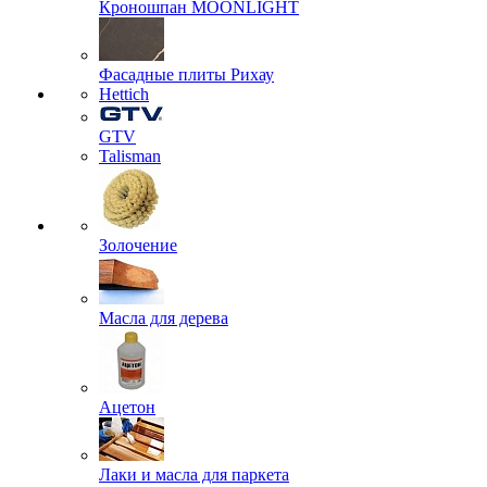
Кроношпан MOONLIGHT
Фасадные плиты Рихау
Hettich
GTV
Talisman
Золочение
Масла для дерева
Ацетон
Лаки и масла для паркета