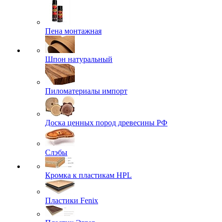
Пена монтажная
Шпон натуральный
Пиломатериалы импорт
Доска ценных пород древесины РФ
Слэбы
Кромка к пластикам HPL
Пластики Fenix