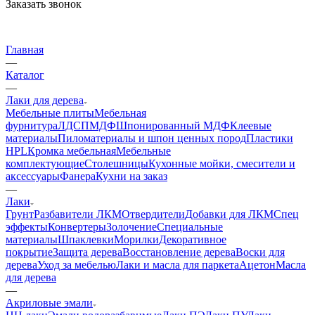
Заказать звонок
Главная
—
Каталог
—
Лаки для дерева
Мебельные плиты
Мебельная
фурнитура
ЛДСП
МДФ
Шпонированный МДФ
Клеевые
материалы
Пиломатериалы и шпон ценных пород
Пластики
HPL
Кромка мебельная
Мебельные
комплектующие
Столешницы
Кухонные мойки, смесители и
аксессуары
Фанера
Кухни на заказ
—
Лаки
Грунт
Разбавители ЛКМ
Отвердители
Добавки для ЛКМ
Спец
эффекты
Конвертеры
Золочение
Специальные
материалы
Шпаклевки
Морилки
Декоративное
покрытие
Защита дерева
Восстановление дерева
Воски для
дерева
Уход за мебелью
Лаки и масла для паркета
Ацетон
Масла
для дерева
—
Акриловые эмали