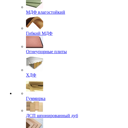
МДФ влагостойкий
Гибкий МДФ
Огнеупорные плиты
ХДФ
Гуммирка
ДСП шпонированный дуб