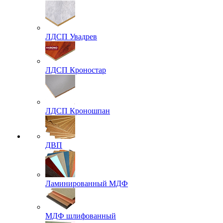
ЛДСП Увадрев
ЛДСП Кроностар
ЛДСП Кроношпан
ДВП
Ламинированный МДФ
МДФ шлифованный