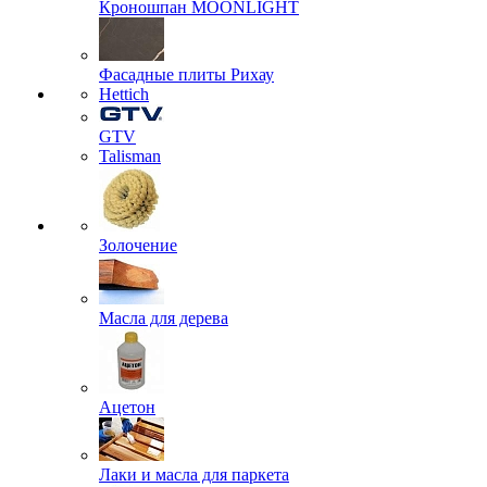
Кроношпан MOONLIGHT
Фасадные плиты Рихау
Hettich
GTV
Talisman
Золочение
Масла для дерева
Ацетон
Лаки и масла для паркета