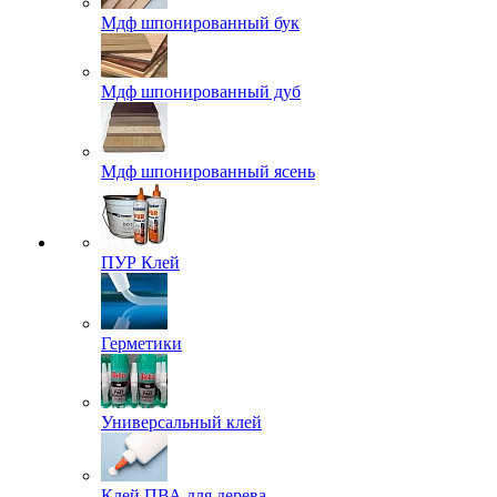
Мдф шпонированный бук
Мдф шпонированный дуб
Мдф шпонированный ясень
ПУР Клей
Герметики
Универсальный клей
Клей ПВА для дерева