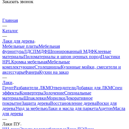
Заказать звонок
Главная
—
Каталог
—
Лаки для дерева
Мебельные плиты
Мебельная
фурнитура
ЛДСП
МДФ
Шпонированный МДФ
Клеевые
материалы
Пиломатериалы и шпон ценных пород
Пластики
HPL
Кромка мебельная
Мебельные
комплектующие
Столешницы
Кухонные мойки, смесители и
аксессуары
Фанера
Кухни на заказ
—
Лаки
Грунт
Разбавители ЛКМ
Отвердители
Добавки для ЛКМ
Спец
эффекты
Конвертеры
Золочение
Специальные
материалы
Шпаклевки
Морилки
Декоративное
покрытие
Защита дерева
Восстановление дерева
Воски для
дерева
Уход за мебелью
Лаки и масла для паркета
Ацетон
Масла
для дерева
—
Лаки ПУ