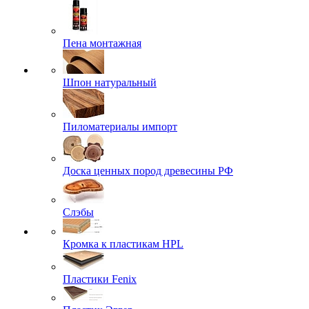
Пена монтажная
Шпон натуральный
Пиломатериалы импорт
Доска ценных пород древесины РФ
Слэбы
Кромка к пластикам HPL
Пластики Fenix