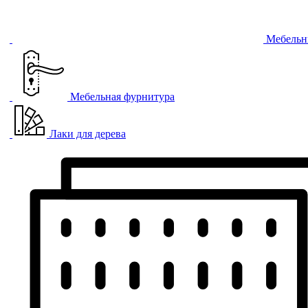
Мебельн
Мебельная фурнитура
Лаки для дерева