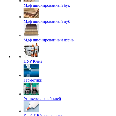
Мдф шпонированный бук
Мдф шпонированный дуб
Мдф шпонированный ясень
ПУР Клей
Герметики
Универсальный клей
Клей ПВА для дерева