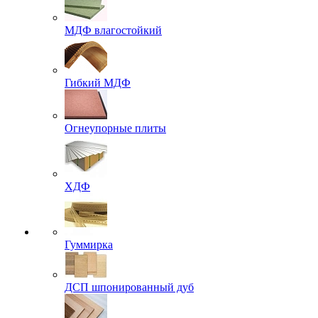
МДФ влагостойкий
Гибкий МДФ
Огнеупорные плиты
ХДФ
Гуммирка
ДСП шпонированный дуб