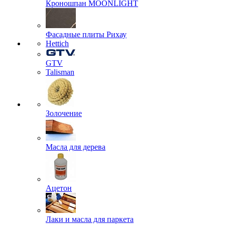
Кроношпан MOONLIGHT
Фасадные плиты Рихау
Hettich
GTV
Talisman
Золочение
Масла для дерева
Ацетон
Лаки и масла для паркета