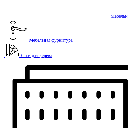
Мебельн
Мебельная фурнитура
Лаки для дерева