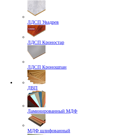
ЛДСП Увадрев
ЛДСП Кроностар
ЛДСП Кроношпан
ДВП
Ламинированный МДФ
МДФ шлифованный