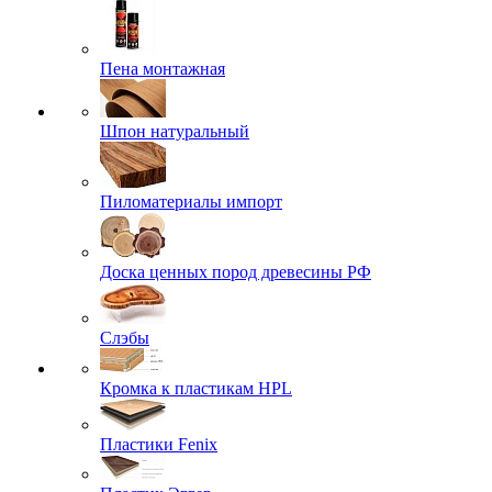
Пена монтажная
Шпон натуральный
Пиломатериалы импорт
Доска ценных пород древесины РФ
Слэбы
Кромка к пластикам HPL
Пластики Fenix