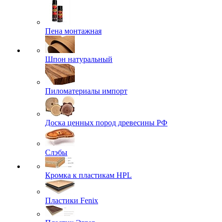
Пена монтажная
Шпон натуральный
Пиломатериалы импорт
Доска ценных пород древесины РФ
Слэбы
Кромка к пластикам HPL
Пластики Fenix