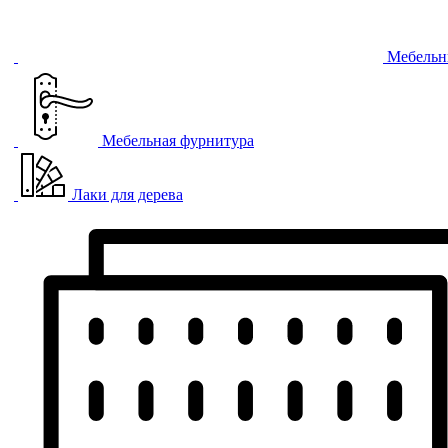
Мебельн
Мебельная фурнитура
Лаки для дерева