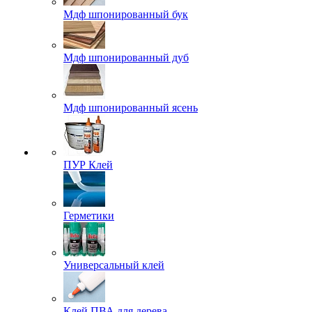
Мдф шпонированный бук
Мдф шпонированный дуб
Мдф шпонированный ясень
ПУР Клей
Герметики
Универсальный клей
Клей ПВА для дерева