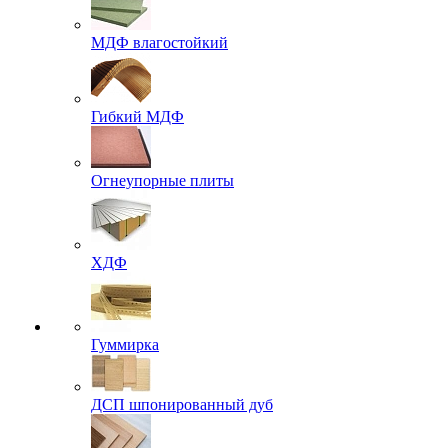
МДФ влагостойкий
Гибкий МДФ
Огнеупорные плиты
ХДФ
Гуммирка
ДСП шпонированный дуб