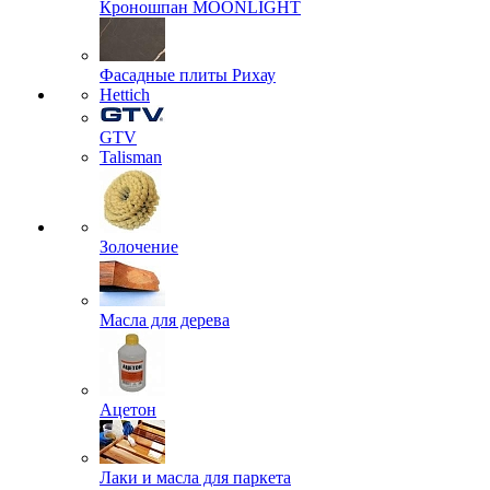
Кроношпан MOONLIGHT
Фасадные плиты Рихау
Hettich
GTV
Talisman
Золочение
Масла для дерева
Ацетон
Лаки и масла для паркета