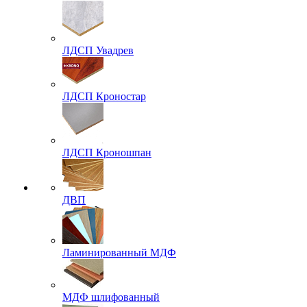
ЛДСП Увадрев
ЛДСП Кроностар
ЛДСП Кроношпан
ДВП
Ламинированный МДФ
МДФ шлифованный