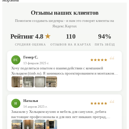
Отзывы наших клиентов
Помогаем создавать шедевры - и нам это говорят клиенты на
Яндекс.Картах
Рейтинг 4.8
★
110
94%
СРЕДНЯЯ ОЦЕНКА
ОТЗЫВОВ НА Я.КАРТАХ
ПЯТЬ ЗВЁЗД
Гомер С.
ГС
13 февраля 2025 г.
Хочу поделиться опытом о взаимодействии с компанией
Хольцком (timb.ru). Я занимаюсь проектированием и монтажом
корпусной мебели и давно искал себе надежных партнеров
способных качественно выполнить раскрой материала в срок.
Помимо надежности, хочу отметить…
Наталья
Н
14 апреля 2025 г.
Заказали у Хольцком кухню и мебель для санузлов , ребята
настоящие профессионалы и для них нет никаких преград,
реализуют любое нестандартное решение так еще и на высшем
уровне. Константин-конструктор -просто боженька, знает свое