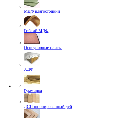
МДФ влагостойкий
Гибкий МДФ
Огнеупорные плиты
ХДФ
Гуммирка
ДСП шпонированный дуб