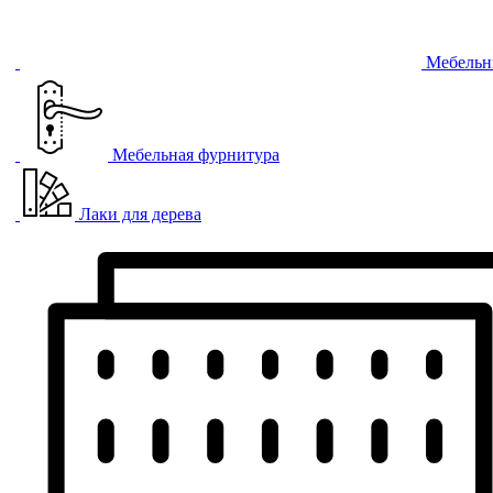
Мебельн
Мебельная фурнитура
Лаки для дерева