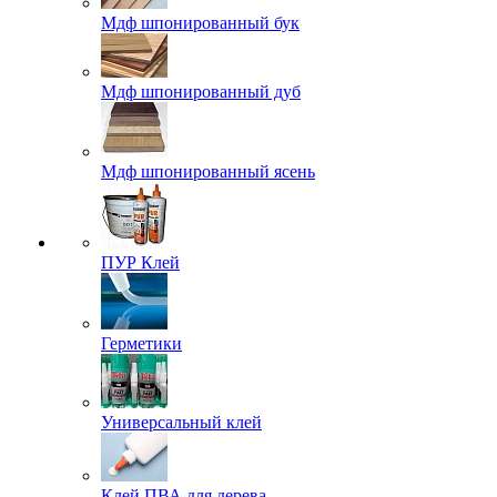
Мдф шпонированный бук
Мдф шпонированный дуб
Мдф шпонированный ясень
ПУР Клей
Герметики
Универсальный клей
Клей ПВА для дерева