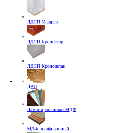
ЛДСП Увадрев
ЛДСП Кроностар
ЛДСП Кроношпан
ДВП
Ламинированный МДФ
МДФ шлифованный