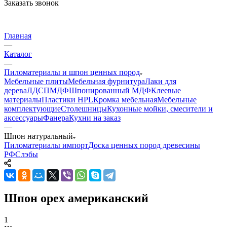
Заказать звонок
Главная
—
Каталог
—
Пиломатериалы и шпон ценных пород
Мебельные плиты
Мебельная фурнитура
Лаки для
дерева
ЛДСП
МДФ
Шпонированный МДФ
Клеевые
материалы
Пластики HPL
Кромка мебельная
Мебельные
комплектующие
Столешницы
Кухонные мойки, смесители и
аксессуары
Фанера
Кухни на заказ
—
Шпон натуральный
Пиломатериалы импорт
Доска ценных пород древесины
РФ
Слэбы
Шпон орех американский
1