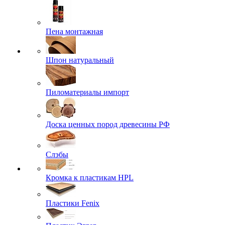
Пена монтажная
Шпон натуральный
Пиломатериалы импорт
Доска ценных пород древесины РФ
Слэбы
Кромка к пластикам HPL
Пластики Fenix