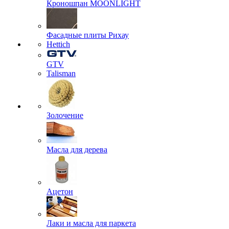
Кроношпан MOONLIGHT
Фасадные плиты Рихау
Hettich
GTV
Talisman
Золочение
Масла для дерева
Ацетон
Лаки и масла для паркета