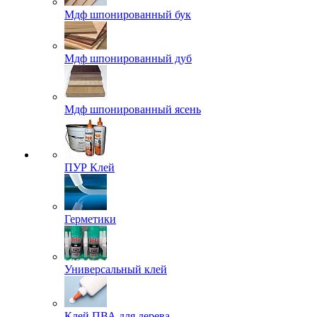
Мдф шпонированный бук
Мдф шпонированный дуб
Мдф шпонированный ясень
ПУР Клей
Герметики
Универсальный клей
Клей ПВА для дерева