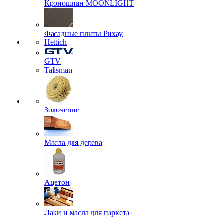
Кроношпан MOONLIGHT
Фасадные плиты Рихау
Hettich
GTV
Talisman
Золочение
Масла для дерева
Ацетон
Лаки и масла для паркета