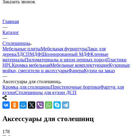
Заказать звонок
Главная
—
Каталог
—
Столешницы
Мебельные плиты
Мебельная фурнитура
Лаки для
дерева
ЛДСП
МДФ
Шпонированный МДФ
Клеевые
материалы
Пиломатериалы и шпон ценных пород
Пластики
HPL
Кромка мебельная
Мебельные комплектующие
Кухонные
мойки, смесители и аксессуары
Фанера
Кухни на заказ
—
Аксессуары для столешниц
Кромка для столешниц
Пристеночные бортики
Фартук для
кухни
Столешницы для кухни ДСП
Аксессуары для столешниц
178