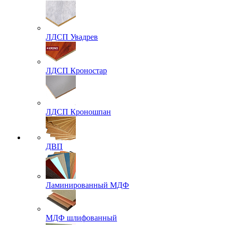
ЛДСП Увадрев
ЛДСП Кроностар
ЛДСП Кроношпан
ДВП
Ламинированный МДФ
МДФ шлифованный