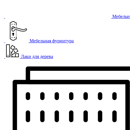
Мебельн
Мебельная фурнитура
Лаки для дерева