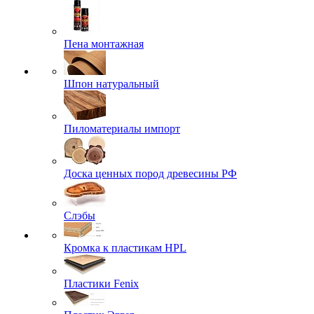
Пена монтажная
Шпон натуральный
Пиломатериалы импорт
Доска ценных пород древесины РФ
Слэбы
Кромка к пластикам HPL
Пластики Fenix