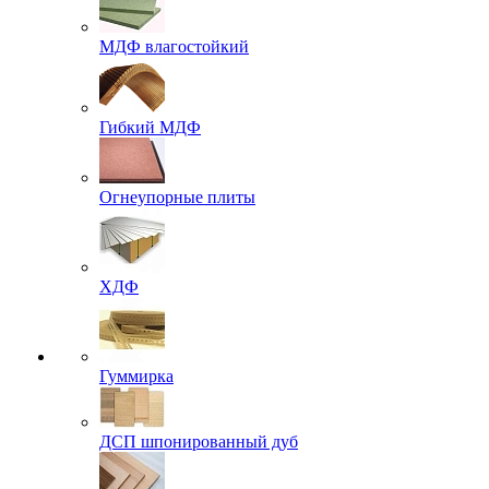
МДФ влагостойкий
Гибкий МДФ
Огнеупорные плиты
ХДФ
Гуммирка
ДСП шпонированный дуб