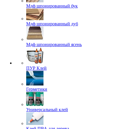
Мдф шпонированный бук
Мдф шпонированный дуб
Мдф шпонированный ясень
ПУР Клей
Герметики
Универсальный клей
Клей ПВА для дерева