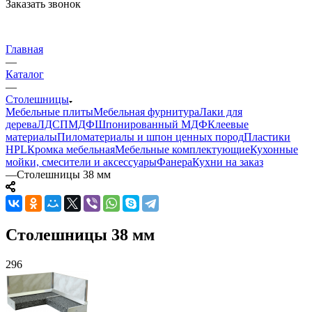
Заказать звонок
Главная
—
Каталог
—
Столешницы
Мебельные плиты
Мебельная фурнитура
Лаки для
дерева
ЛДСП
МДФ
Шпонированный МДФ
Клеевые
материалы
Пиломатериалы и шпон ценных пород
Пластики
HPL
Кромка мебельная
Мебельные комплектующие
Кухонные
мойки, смесители и аксессуары
Фанера
Кухни на заказ
—
Столешницы 38 мм
Столешницы 38 мм
296