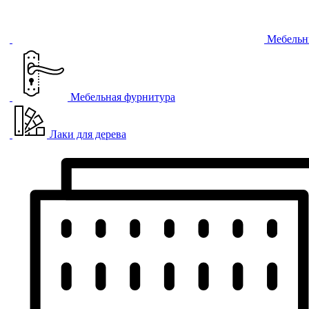
Мебельн
Мебельная фурнитура
Лаки для дерева