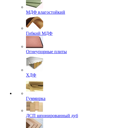
МДФ влагостойкий
Гибкий МДФ
Огнеупорные плиты
ХДФ
Гуммирка
ДСП шпонированный дуб