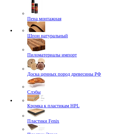
Пена монтажная
Шпон натуральный
Пиломатериалы импорт
Доска ценных пород древесины РФ
Слэбы
Кромка к пластикам HPL
Пластики Fenix