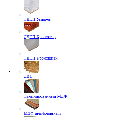
ЛДСП Увадрев
ЛДСП Кроностар
ЛДСП Кроношпан
ДВП
Ламинированный МДФ
МДФ шлифованный