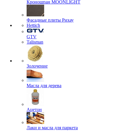
Кроношпан MOONLIGHT
Фасадные плиты Рихау
Hettich
GTV
Talisman
Золочение
Масла для дерева
Ацетон
Лаки и масла для паркета