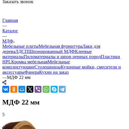
Заказать звонок
Главная
—
Каталог
—
МДФ
Мебельные плиты
Мебельная фурнитура
Лаки для
дерева
ЛДСП
Шпонированный МДФ
Клеевые
материалы
Пиломатериалы и шпон ценных пород
Пластики
HPL
Кромка мебельная
Мебельные
комплектующие
Столешницы
Кухонные мойки, смесители и
аксессуары
Фанера
Кухни на заказ
—
МДФ 22 мм
МДФ 22 мм
5