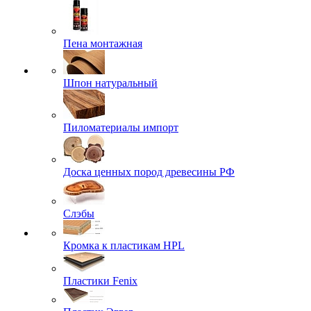
Пена монтажная
Шпон натуральный
Пиломатериалы импорт
Доска ценных пород древесины РФ
Слэбы
Кромка к пластикам HPL
Пластики Fenix