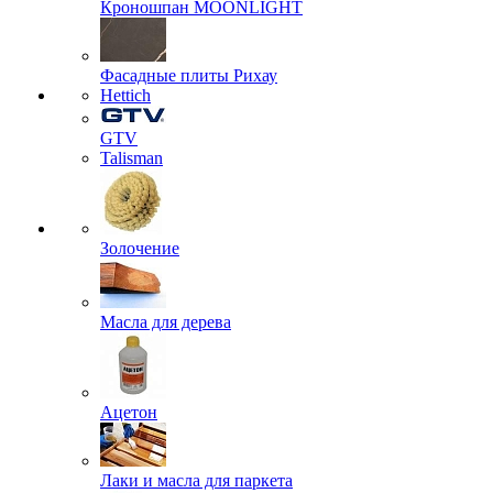
Кроношпан MOONLIGHT
Фасадные плиты Рихау
Hettich
GTV
Talisman
Золочение
Масла для дерева
Ацетон
Лаки и масла для паркета