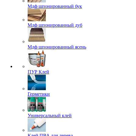
Мдф шпонированный бук
Мдф шпонированный дуб
Мдф шпонированный ясень
ПУР Клей
Герметики
Универсальный клей
Клей ПВА для дерева