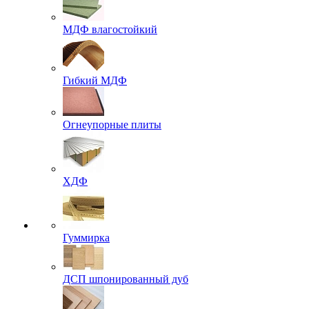
МДФ влагостойкий
Гибкий МДФ
Огнеупорные плиты
ХДФ
Гуммирка
ДСП шпонированный дуб