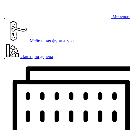
Мебельн
Мебельная фурнитура
Лаки для дерева