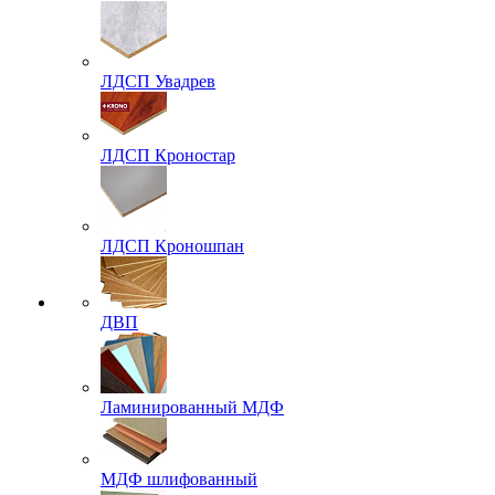
ЛДСП Увадрев
ЛДСП Кроностар
ЛДСП Кроношпан
ДВП
Ламинированный МДФ
МДФ шлифованный