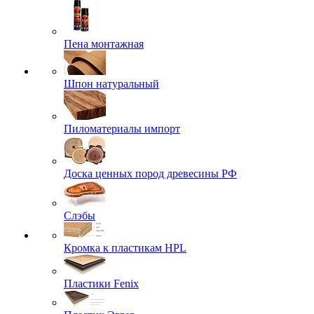
Пена монтажная
Шпон натуральный
Пиломатериалы импорт
Доска ценных пород древесины РФ
Слэбы
Кромка к пластикам HPL
Пластики Fenix