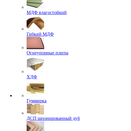
МДФ влагостойкий
Гибкий МДФ
Огнеупорные плиты
ХДФ
Гуммирка
ДСП шпонированный дуб