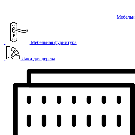
Мебельн
Мебельная фурнитура
Лаки для дерева