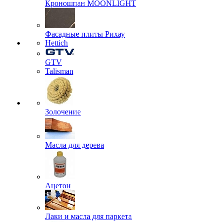
Кроношпан MOONLIGHT
Фасадные плиты Рихау
Hettich
GTV
Talisman
Золочение
Масла для дерева
Ацетон
Лаки и масла для паркета