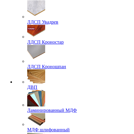
ЛДСП Увадрев
ЛДСП Кроностар
ЛДСП Кроношпан
ДВП
Ламинированный МДФ
МДФ шлифованный