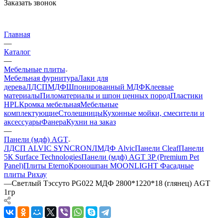
Заказать звонок
Главная
—
Каталог
—
Мебельные плиты
Мебельная фурнитура
Лаки для
дерева
ЛДСП
МДФ
Шпонированный МДФ
Клеевые
материалы
Пиломатериалы и шпон ценных пород
Пластики
HPL
Кромка мебельная
Мебельные
комплектующие
Столешницы
Кухонные мойки, смесители и
аксессуары
Фанера
Кухни на заказ
—
Панели (мдф) AGT
ЛДСП ALVIC SYNCRON
ЛМДФ Alvic
Панели Cleaf
Панели
5К Surface Technologies
Панели (мдф) AGT 3P (Premium Pet
Panel)
Плиты Eterno
Кроношпан MOONLIGHT
Фасадные
плиты Рихау
—
Светлый Тэссуто PG022 МДФ 2800*1220*18 (глянец) AGT
1гр