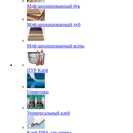
Мдф шпонированный бук
Мдф шпонированный дуб
Мдф шпонированный ясень
ПУР Клей
Герметики
Универсальный клей
Клей ПВА для дерева