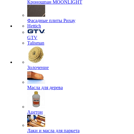
Кроношпан MOONLIGHT
Фасадные плиты Рихау
Hettich
GTV
Talisman
Золочение
Масла для дерева
Ацетон
Лаки и масла для паркета