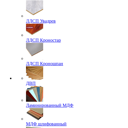
ЛДСП Увадрев
ЛДСП Кроностар
ЛДСП Кроношпан
ДВП
Ламинированный МДФ
МДФ шлифованный