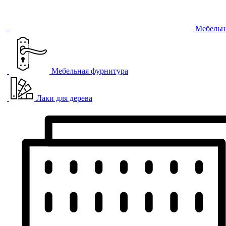
Мебельн
Мебельная фурнитура
Лаки для дерева