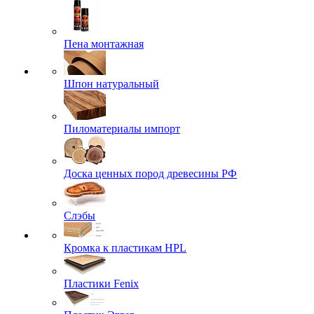
Пена монтажная
Шпон натуральный
Пиломатериалы импорт
Доска ценных пород древесины РФ
Слэбы
Кромка к пластикам HPL
Пластики Fenix