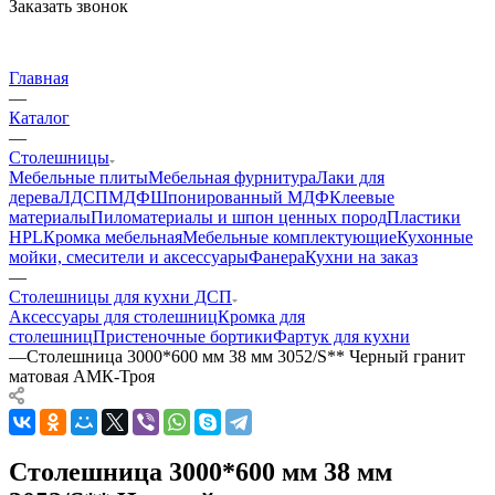
Заказать звонок
Главная
—
Каталог
—
Столешницы
Мебельные плиты
Мебельная фурнитура
Лаки для
дерева
ЛДСП
МДФ
Шпонированный МДФ
Клеевые
материалы
Пиломатериалы и шпон ценных пород
Пластики
HPL
Кромка мебельная
Мебельные комплектующие
Кухонные
мойки, смесители и аксессуары
Фанера
Кухни на заказ
—
Столешницы для кухни ДСП
Аксессуары для столешниц
Кромка для
столешниц
Пристеночные бортики
Фартук для кухни
—
Столешница 3000*600 мм 38 мм 3052/S** Черный гранит
матовая АМК-Троя
Столешница 3000*600 мм 38 мм