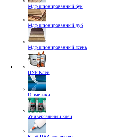
Мдф шпонированный бук
Мдф шпонированный дуб
Мдф шпонированный ясень
ПУР Клей
Герметики
Универсальный клей
Клей ПВА для дерева