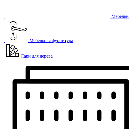
Мебельн
Мебельная фурнитура
Лаки для дерева