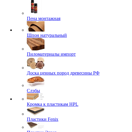
Пена монтажная
Шпон натуральный
Пиломатериалы импорт
Доска ценных пород древесины РФ
Слэбы
Кромка к пластикам HPL
Пластики Fenix