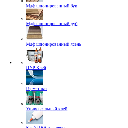
Мдф шпонированный бук
Мдф шпонированный дуб
Мдф шпонированный ясень
ПУР Клей
Герметики
Универсальный клей
Клей ПВА для дерева