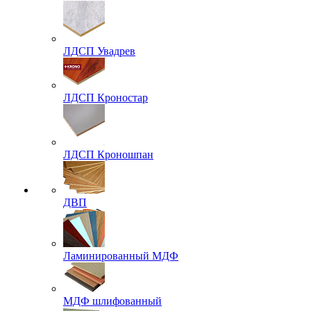
ЛДСП Увадрев
ЛДСП Кроностар
ЛДСП Кроношпан
ДВП
Ламинированный МДФ
МДФ шлифованный