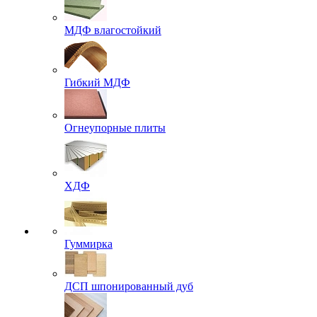
МДФ влагостойкий
Гибкий МДФ
Огнеупорные плиты
ХДФ
Гуммирка
ДСП шпонированный дуб