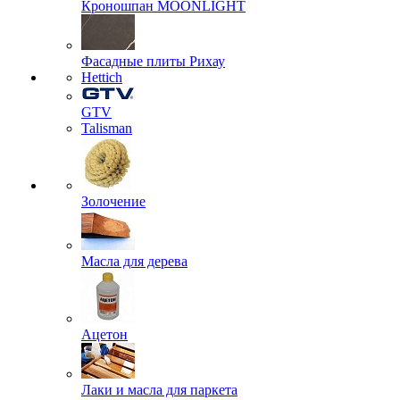
Кроношпан MOONLIGHT
Фасадные плиты Рихау
Hettich
GTV
Talisman
Золочение
Масла для дерева
Ацетон
Лаки и масла для паркета