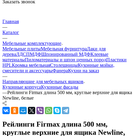
Заказать звонок
Главная
—
Каталог
—
Мебельные комплектующие
Мебельные плиты
Мебельная фурнитура
Лаки для
дерева
ЛДСП
МДФ
Шпонированный МДФ
Клеевые
материалы
Пиломатериалы и шпон ценных пород
Пластики
HPL
Кромка мебельная
Столешницы
Кухонные мойки,
смесители и аксессуары
Фанера
Кухни на заказ
—
Направляющие для мебельных ящиков
Кухонные корпуса
Кухонные фасады
—
Рейлинги Firmax длина 500 мм, круглые верхние для ящика
Newline, белые
Рейлинги Firmax длина 500 мм,
круглые верхние для ящика Newline,