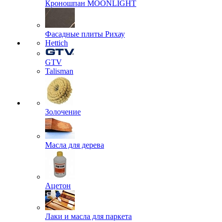
Кроношпан MOONLIGHT
Фасадные плиты Рихау
Hettich
GTV
Talisman
Золочение
Масла для дерева
Ацетон
Лаки и масла для паркета