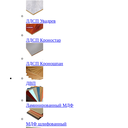
ЛДСП Увадрев
ЛДСП Кроностар
ЛДСП Кроношпан
ДВП
Ламинированный МДФ
МДФ шлифованный