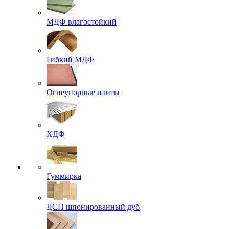
МДФ влагостойкий
Гибкий МДФ
Огнеупорные плиты
ХДФ
Гуммирка
ДСП шпонированный дуб