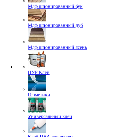
Мдф шпонированный бук
Мдф шпонированный дуб
Мдф шпонированный ясень
ПУР Клей
Герметики
Универсальный клей
Клей ПВА для дерева