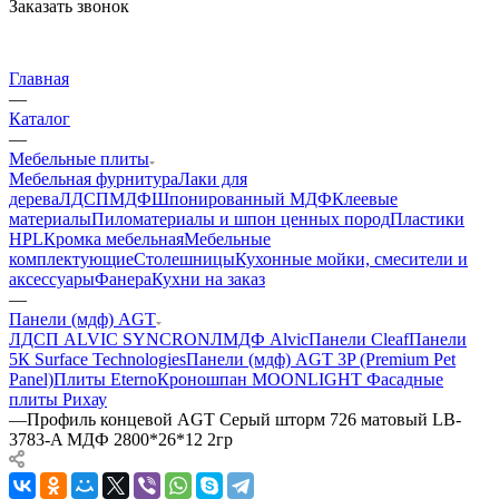
Заказать звонок
Главная
—
Каталог
—
Мебельные плиты
Мебельная фурнитура
Лаки для
дерева
ЛДСП
МДФ
Шпонированный МДФ
Клеевые
материалы
Пиломатериалы и шпон ценных пород
Пластики
HPL
Кромка мебельная
Мебельные
комплектующие
Столешницы
Кухонные мойки, смесители и
аксессуары
Фанера
Кухни на заказ
—
Панели (мдф) AGT
ЛДСП ALVIC SYNCRON
ЛМДФ Alvic
Панели Cleaf
Панели
5К Surface Technologies
Панели (мдф) AGT 3P (Premium Pet
Panel)
Плиты Eterno
Кроношпан MOONLIGHT
Фасадные
плиты Рихау
—
Профиль концевой AGT Серый шторм 726 матовый LB-
3783-A МДФ 2800*26*12 2гр