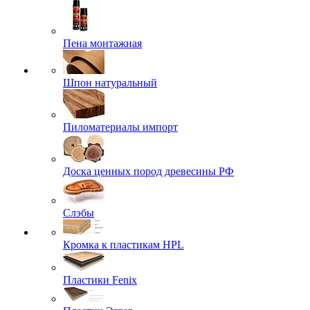
Пена монтажная
Шпон натуральный
Пиломатериалы импорт
Доска ценных пород древесины РФ
Слэбы
Кромка к пластикам HPL
Пластики Fenix