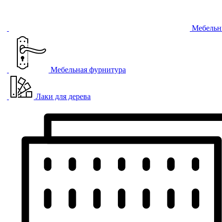
Мебельн
Мебельная фурнитура
Лаки для дерева