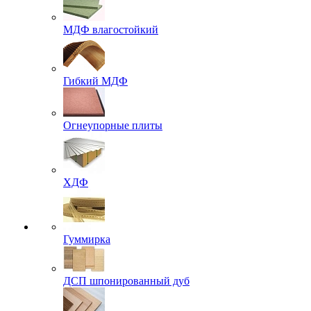
МДФ влагостойкий
Гибкий МДФ
Огнеупорные плиты
ХДФ
Гуммирка
ДСП шпонированный дуб