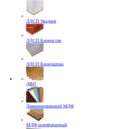
ЛДСП Увадрев
ЛДСП Кроностар
ЛДСП Кроношпан
ДВП
Ламинированный МДФ
МДФ шлифованный