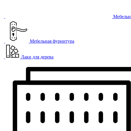
Мебельн
Мебельная фурнитура
Лаки для дерева