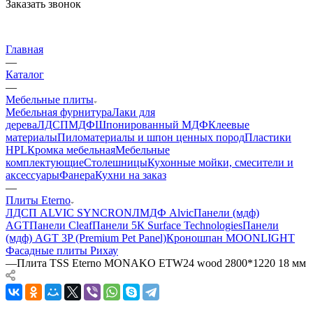
Заказать звонок
Главная
—
Каталог
—
Мебельные плиты
Мебельная фурнитура
Лаки для
дерева
ЛДСП
МДФ
Шпонированный МДФ
Клеевые
материалы
Пиломатериалы и шпон ценных пород
Пластики
HPL
Кромка мебельная
Мебельные
комплектующие
Столешницы
Кухонные мойки, смесители и
аксессуары
Фанера
Кухни на заказ
—
Плиты Eterno
ЛДСП ALVIC SYNCRON
ЛМДФ Alvic
Панели (мдф)
AGT
Панели Cleaf
Панели 5К Surface Technologies
Панели
(мдф) AGT 3P (Premium Pet Panel)
Кроношпан MOONLIGHT
Фасадные плиты Рихау
—
Плита TSS Eterno MONAKO ETW24 wood 2800*1220 18 мм