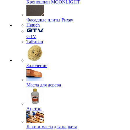
Кроношпан MOONLIGHT
Фасадные плиты Рихау
Hettich
GTV
Talisman
Золочение
Масла для дерева
Ацетон
Лаки и масла для паркета