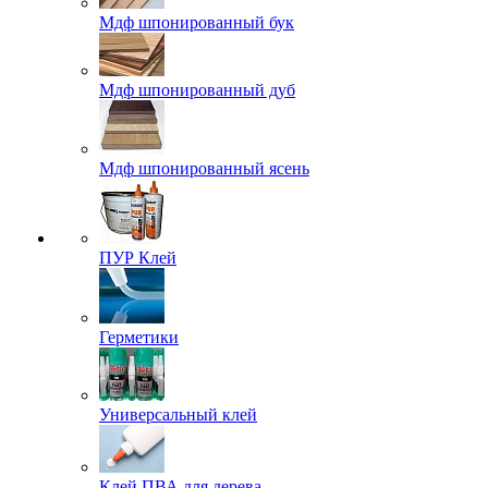
Мдф шпонированный бук
Мдф шпонированный дуб
Мдф шпонированный ясень
ПУР Клей
Герметики
Универсальный клей
Клей ПВА для дерева