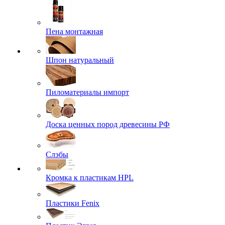
Пена монтажная
Шпон натуральный
Пиломатериалы импорт
Доска ценных пород древесины РФ
Слэбы
Кромка к пластикам HPL
Пластики Fenix