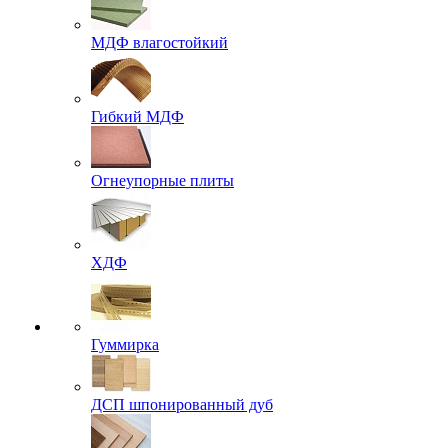
МДФ влагостойкий
Гибкий МДФ
Огнеупорные плиты
ХДФ
Гуммирка
ДСП шпонированный дуб