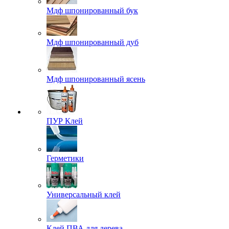
Мдф шпонированный бук
Мдф шпонированный дуб
Мдф шпонированный ясень
ПУР Клей
Герметики
Универсальный клей
Клей ПВА для дерева