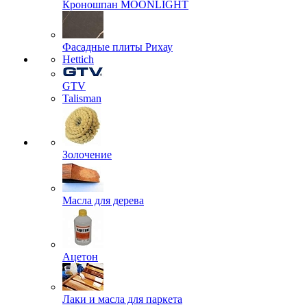
Кроношпан MOONLIGHT
Фасадные плиты Рихау
Hettich
GTV
Talisman
Золочение
Масла для дерева
Ацетон
Лаки и масла для паркета