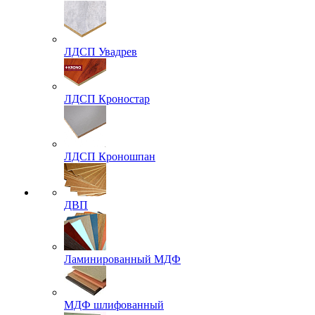
ЛДСП Увадрев
ЛДСП Кроностар
ЛДСП Кроношпан
ДВП
Ламинированный МДФ
МДФ шлифованный