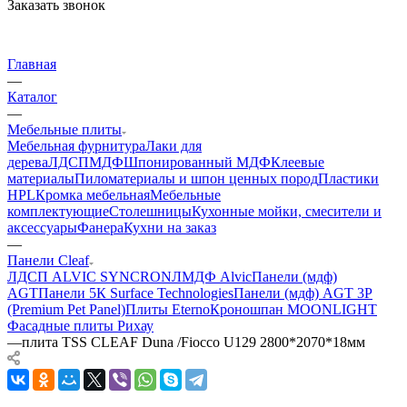
Заказать звонок
Главная
—
Каталог
—
Мебельные плиты
Мебельная фурнитура
Лаки для
дерева
ЛДСП
МДФ
Шпонированный МДФ
Клеевые
материалы
Пиломатериалы и шпон ценных пород
Пластики
HPL
Кромка мебельная
Мебельные
комплектующие
Столешницы
Кухонные мойки, смесители и
аксессуары
Фанера
Кухни на заказ
—
Панели Cleaf
ЛДСП ALVIC SYNCRON
ЛМДФ Alvic
Панели (мдф)
AGT
Панели 5К Surface Technologies
Панели (мдф) AGT 3P
(Premium Pet Panel)
Плиты Eterno
Кроношпан MOONLIGHT
Фасадные плиты Рихау
—
плита TSS CLEAF Duna /Fiocco U129 2800*2070*18мм