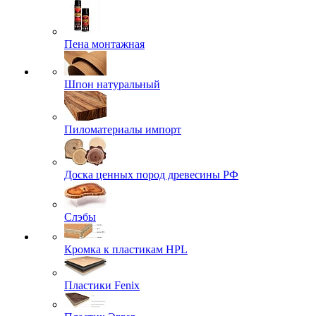
Пена монтажная
Шпон натуральный
Пиломатериалы импорт
Доска ценных пород древесины РФ
Слэбы
Кромка к пластикам HPL
Пластики Fenix