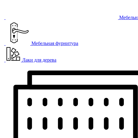
Мебельн
Мебельная фурнитура
Лаки для дерева