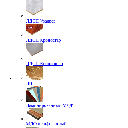
ЛДСП Увадрев
ЛДСП Кроностар
ЛДСП Кроношпан
ДВП
Ламинированный МДФ
МДФ шлифованный