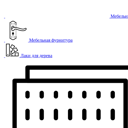
Мебельн
Мебельная фурнитура
Лаки для дерева