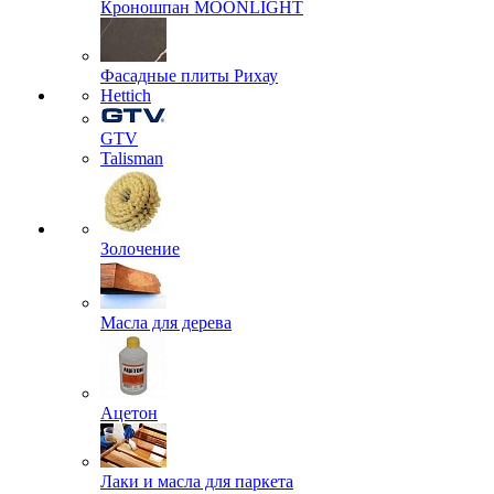
Кроношпан MOONLIGHT
Фасадные плиты Рихау
Hettich
GTV
Talisman
Золочение
Масла для дерева
Ацетон
Лаки и масла для паркета