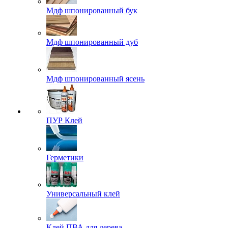
Мдф шпонированный бук
Мдф шпонированный дуб
Мдф шпонированный ясень
ПУР Клей
Герметики
Универсальный клей
Клей ПВА для дерева