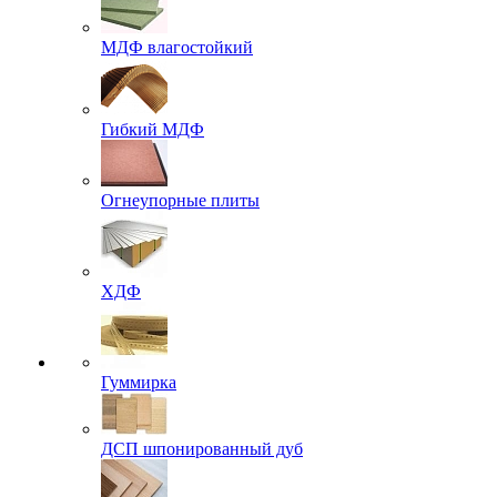
МДФ влагостойкий
Гибкий МДФ
Огнеупорные плиты
ХДФ
Гуммирка
ДСП шпонированный дуб