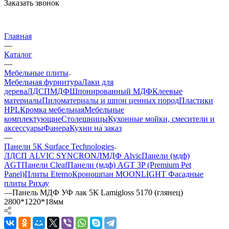
Заказать звонок
Главная
—
Каталог
—
Мебельные плиты
Мебельная фурнитура
Лаки для
дерева
ЛДСП
МДФ
Шпонированный МДФ
Клеевые
материалы
Пиломатериалы и шпон ценных пород
Пластики
HPL
Кромка мебельная
Мебельные
комплектующие
Столешницы
Кухонные мойки, смесители и
аксессуары
Фанера
Кухни на заказ
—
Панели 5К Surface Technologies
ЛДСП ALVIC SYNCRON
ЛМДФ Alvic
Панели (мдф)
AGT
Панели Cleaf
Панели (мдф) AGT 3P (Premium Pet
Panel)
Плиты Eterno
Кроношпан MOONLIGHT
Фасадные
плиты Рихау
—
Панель МДФ УФ лак 5К Lamigloss 5170 (глянец)
2800*1220*18мм