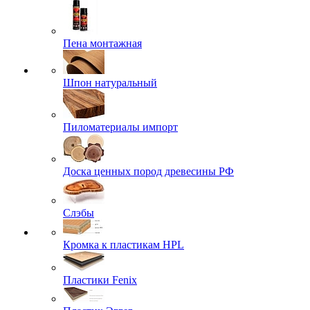
Пена монтажная
Шпон натуральный
Пиломатериалы импорт
Доска ценных пород древесины РФ
Слэбы
Кромка к пластикам HPL
Пластики Fenix