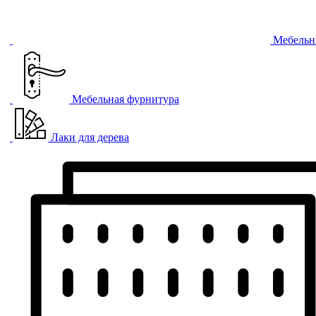
Мебельн
Мебельная фурнитура
Лаки для дерева