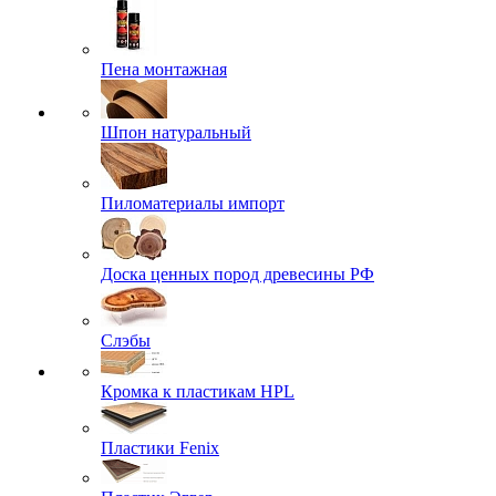
Пена монтажная
Шпон натуральный
Пиломатериалы импорт
Доска ценных пород древесины РФ
Слэбы
Кромка к пластикам HPL
Пластики Fenix