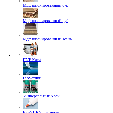
Мдф шпонированный бук
Мдф шпонированный дуб
Мдф шпонированный ясень
ПУР Клей
Герметики
Универсальный клей
Клей ПВА для дерева