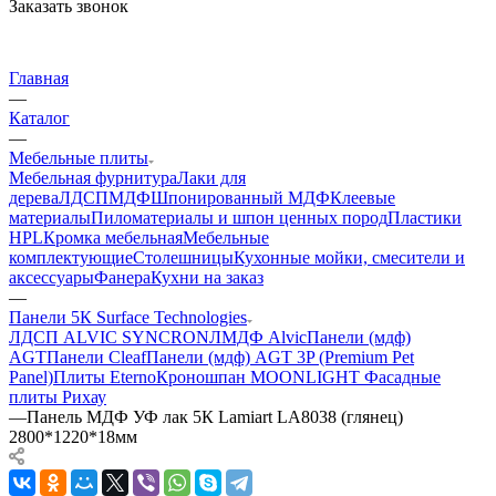
Заказать звонок
Главная
—
Каталог
—
Мебельные плиты
Мебельная фурнитура
Лаки для
дерева
ЛДСП
МДФ
Шпонированный МДФ
Клеевые
материалы
Пиломатериалы и шпон ценных пород
Пластики
HPL
Кромка мебельная
Мебельные
комплектующие
Столешницы
Кухонные мойки, смесители и
аксессуары
Фанера
Кухни на заказ
—
Панели 5К Surface Technologies
ЛДСП ALVIC SYNCRON
ЛМДФ Alvic
Панели (мдф)
AGT
Панели Cleaf
Панели (мдф) AGT 3P (Premium Pet
Panel)
Плиты Eterno
Кроношпан MOONLIGHT
Фасадные
плиты Рихау
—
Панель МДФ УФ лак 5К Lamiart LA8038 (глянец)
2800*1220*18мм