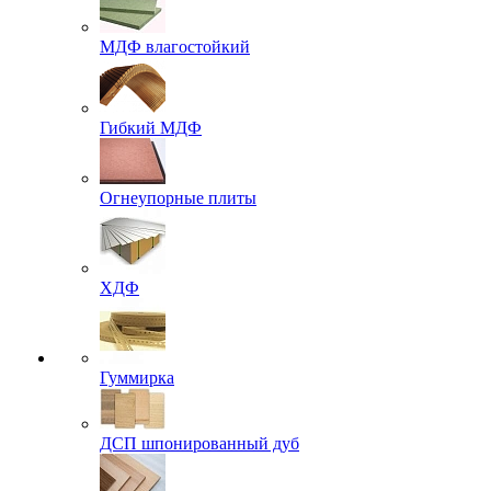
МДФ влагостойкий
Гибкий МДФ
Огнеупорные плиты
ХДФ
Гуммирка
ДСП шпонированный дуб