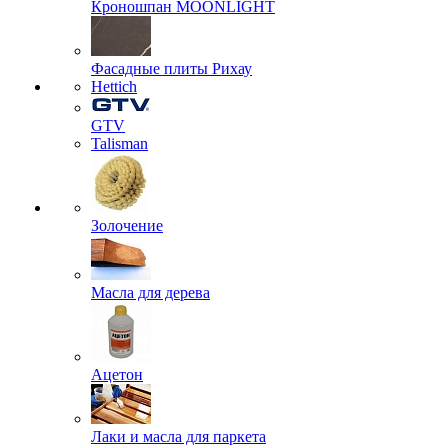
Кроношпан MOONLIGHT
Фасадные плиты Рихау
Hettich
GTV
Talisman
Золочение
Масла для дерева
Ацетон
Лаки и масла для паркета