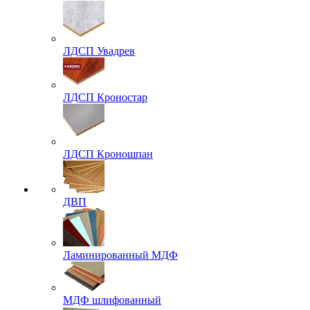
ЛДСП Увадрев
ЛДСП Кроностар
ЛДСП Кроношпан
ДВП
Ламинированный МДФ
МДФ шлифованный