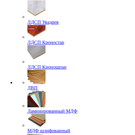
ЛДСП Увадрев
ЛДСП Кроностар
ЛДСП Кроношпан
ДВП
Ламинированный МДФ
МДФ шлифованный