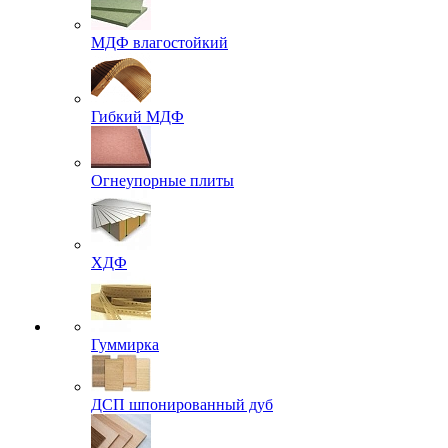
МДФ влагостойкий
Гибкий МДФ
Огнеупорные плиты
ХДФ
Гуммирка
ДСП шпонированный дуб