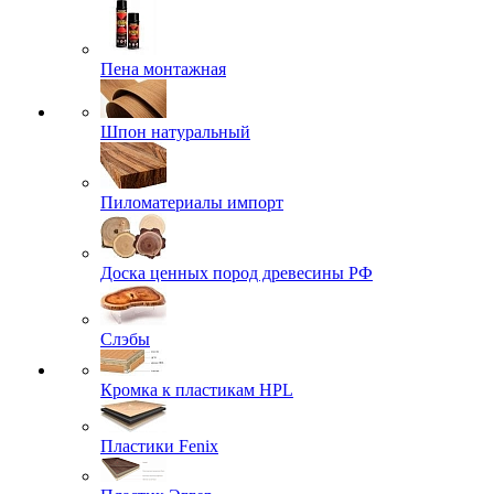
Пена монтажная
Шпон натуральный
Пиломатериалы импорт
Доска ценных пород древесины РФ
Слэбы
Кромка к пластикам HPL
Пластики Fenix