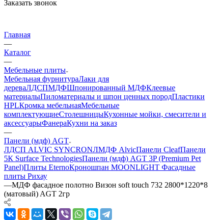
Заказать звонок
Главная
—
Каталог
—
Мебельные плиты
Мебельная фурнитура
Лаки для
дерева
ЛДСП
МДФ
Шпонированный МДФ
Клеевые
материалы
Пиломатериалы и шпон ценных пород
Пластики
HPL
Кромка мебельная
Мебельные
комплектующие
Столешницы
Кухонные мойки, смесители и
аксессуары
Фанера
Кухни на заказ
—
Панели (мдф) AGT
ЛДСП ALVIC SYNCRON
ЛМДФ Alvic
Панели Cleaf
Панели
5К Surface Technologies
Панели (мдф) AGT 3P (Premium Pet
Panel)
Плиты Eterno
Кроношпан MOONLIGHT
Фасадные
плиты Рихау
—
МДФ фасадное полотно Визон soft touch 732 2800*1220*8
(матовый) AGT 2гр