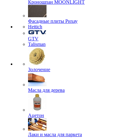
Кроношпан MOONLIGHT
Фасадные плиты Рихау
Hettich
GTV
Talisman
Золочение
Масла для дерева
Ацетон
Лаки и масла для паркета