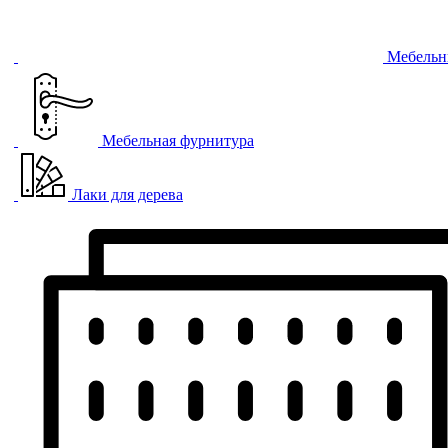
Мебельн
Мебельная фурнитура
Лаки для дерева