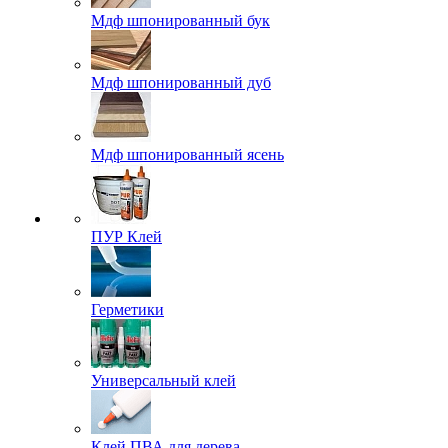
Мдф шпонированный бук
Мдф шпонированный дуб
Мдф шпонированный ясень
ПУР Клей
Герметики
Универсальный клей
Клей ПВА для дерева