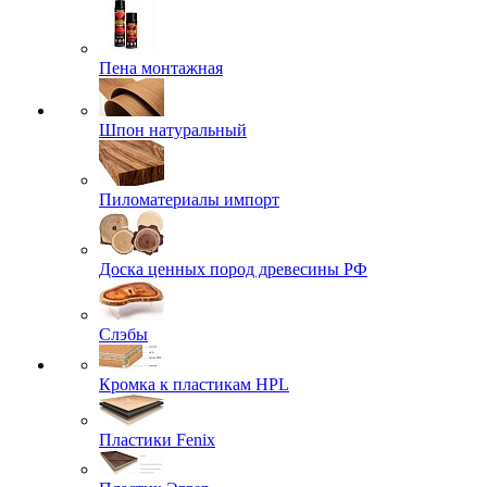
Пена монтажная
Шпон натуральный
Пиломатериалы импорт
Доска ценных пород древесины РФ
Слэбы
Кромка к пластикам HPL
Пластики Fenix