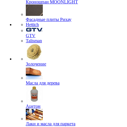
Кроношпан MOONLIGHT
Фасадные плиты Рихау
Hettich
GTV
Talisman
Золочение
Масла для дерева
Ацетон
Лаки и масла для паркета