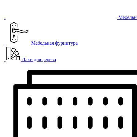
Мебельн
Мебельная фурнитура
Лаки для дерева