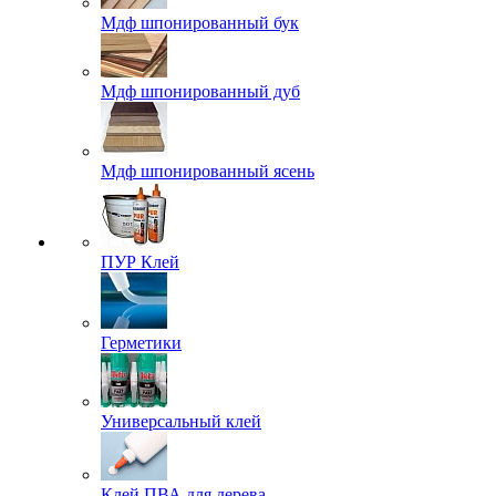
Мдф шпонированный бук
Мдф шпонированный дуб
Мдф шпонированный ясень
ПУР Клей
Герметики
Универсальный клей
Клей ПВА для дерева