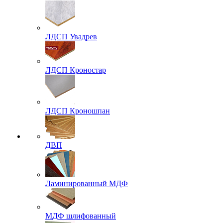
ЛДСП Увадрев
ЛДСП Кроностар
ЛДСП Кроношпан
ДВП
Ламинированный МДФ
МДФ шлифованный