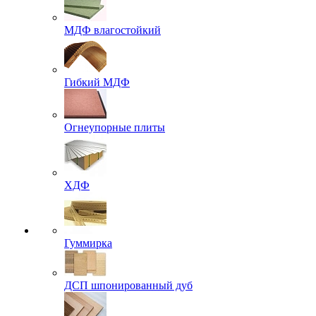
МДФ влагостойкий
Гибкий МДФ
Огнеупорные плиты
ХДФ
Гуммирка
ДСП шпонированный дуб