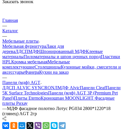
Заказать звонок
Главная
—
Каталог
—
Мебельные плиты
Мебельная фурнитура
Лаки для
дерева
ЛДСП
МДФ
Шпонированный МДФ
Клеевые
материалы
Пиломатериалы и шпон ценных пород
Пластики
HPL
Кромка мебельная
Мебельные
комплектующие
Столешницы
Кухонные мойки, смесители и
аксессуары
Фанера
Кухни на заказ
—
Панели (мдф) AGT
ЛДСП ALVIC SYNCRON
ЛМДФ Alvic
Панели Cleaf
Панели
5К Surface Technologies
Панели (мдф) AGT 3P (Premium Pet
Panel)
Плиты Eterno
Кроношпан MOONLIGHT
Фасадные
плиты Рихау
—
МДФ фасадное полотно Лотус PG034 2800*1220*18
(глянец) AGT 2гр