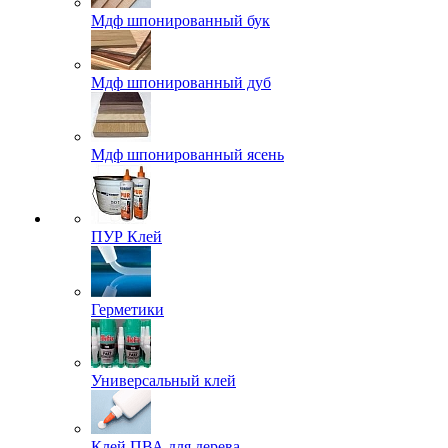
Мдф шпонированный бук
Мдф шпонированный дуб
Мдф шпонированный ясень
ПУР Клей
Герметики
Универсальный клей
Клей ПВА для дерева