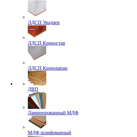
ЛДСП Увадрев
ЛДСП Кроностар
ЛДСП Кроношпан
ДВП
Ламинированный МДФ
МДФ шлифованный