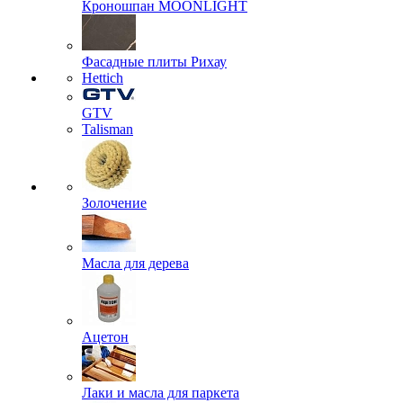
Кроношпан MOONLIGHT
Фасадные плиты Рихау
Hettich
GTV
Talisman
Золочение
Масла для дерева
Ацетон
Лаки и масла для паркета