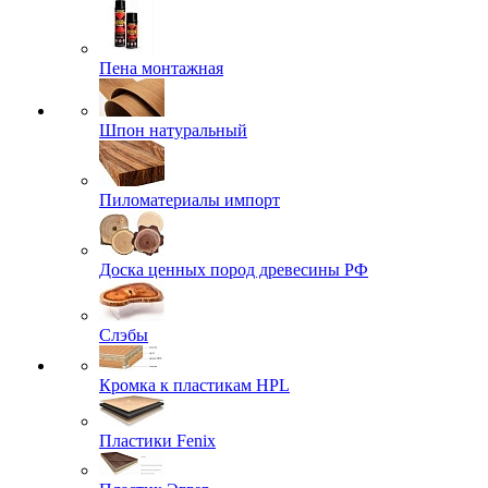
Пена монтажная
Шпон натуральный
Пиломатериалы импорт
Доска ценных пород древесины РФ
Слэбы
Кромка к пластикам HPL
Пластики Fenix