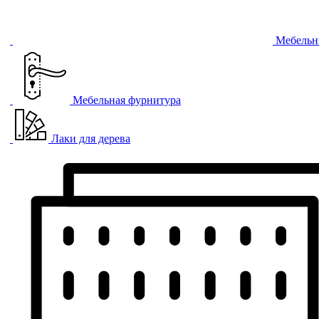
Мебельн
Мебельная фурнитура
Лаки для дерева