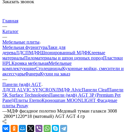
Заказать звонок
Главная
—
Каталог
—
Мебельные плиты
Мебельная фурнитура
Лаки для
дерева
ЛДСП
МДФ
Шпонированный МДФ
Клеевые
материалы
Пиломатериалы и шпон ценных пород
Пластики
HPL
Кромка мебельная
Мебельные
комплектующие
Столешницы
Кухонные мойки, смесители и
аксессуары
Фанера
Кухни на заказ
—
Панели (мдф) AGT
ЛДСП ALVIC SYNCRON
ЛМДФ Alvic
Панели Cleaf
Панели
5К Surface Technologies
Панели (мдф) AGT 3P (Premium Pet
Panel)
Плиты Eterno
Кроношпан MOONLIGHT
Фасадные
плиты Рихау
—
МДФ фасадное полотно Медовый туман галакси 3008
2800*1220*18 (матовый) AGT AGT 4 гр