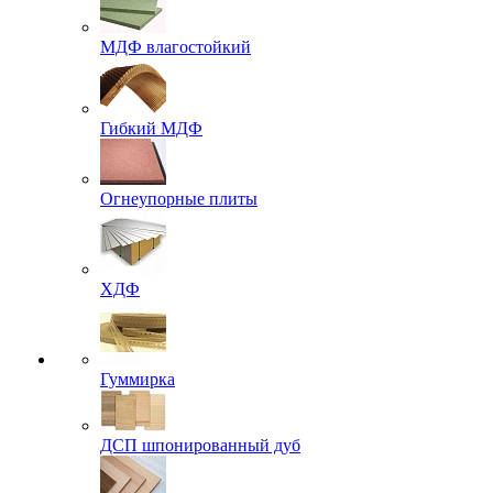
МДФ влагостойкий
Гибкий МДФ
Огнеупорные плиты
ХДФ
Гуммирка
ДСП шпонированный дуб