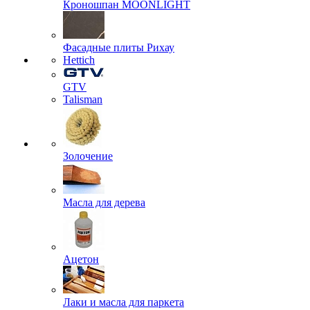
Кроношпан MOONLIGHT
Фасадные плиты Рихау
Hettich
GTV
Talisman
Золочение
Масла для дерева
Ацетон
Лаки и масла для паркета