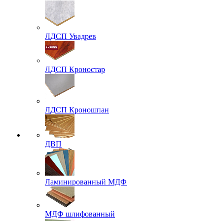
ЛДСП Увадрев
ЛДСП Кроностар
ЛДСП Кроношпан
ДВП
Ламинированный МДФ
МДФ шлифованный