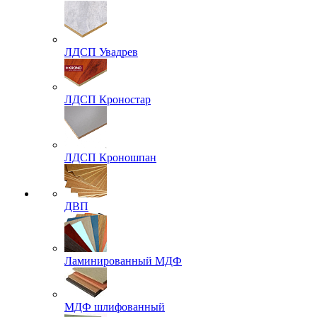
ЛДСП Увадрев
ЛДСП Кроностар
ЛДСП Кроношпан
ДВП
Ламинированный МДФ
МДФ шлифованный