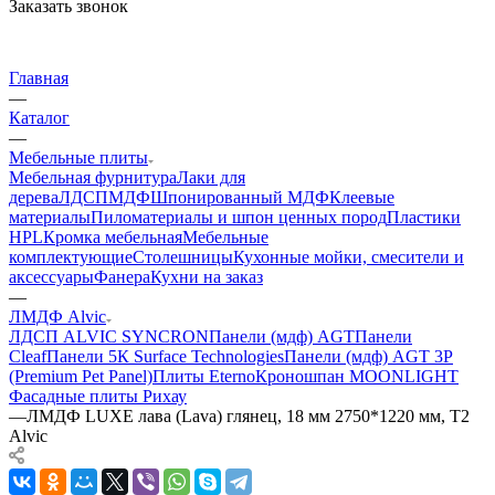
Заказать звонок
Главная
—
Каталог
—
Мебельные плиты
Мебельная фурнитура
Лаки для
дерева
ЛДСП
МДФ
Шпонированный МДФ
Клеевые
материалы
Пиломатериалы и шпон ценных пород
Пластики
HPL
Кромка мебельная
Мебельные
комплектующие
Столешницы
Кухонные мойки, смесители и
аксессуары
Фанера
Кухни на заказ
—
ЛМДФ Alvic
ЛДСП ALVIC SYNCRON
Панели (мдф) AGT
Панели
Cleaf
Панели 5К Surface Technologies
Панели (мдф) AGT 3P
(Premium Pet Panel)
Плиты Eterno
Кроношпан MOONLIGHT
Фасадные плиты Рихау
—
ЛМДФ LUXE лава (Lava) глянец, 18 мм 2750*1220 мм, Т2
Alvic