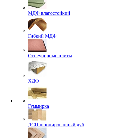
МДФ влагостойкий
Гибкий МДФ
Огнеупорные плиты
ХДФ
Гуммирка
ДСП шпонированный дуб