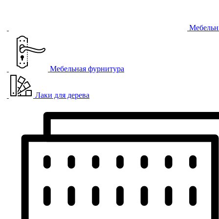
Мебельн
Мебельная фурнитура
Лаки для дерева