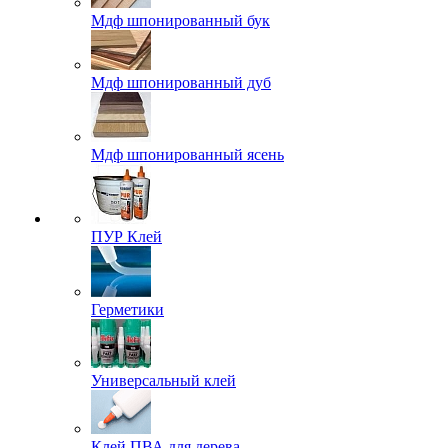
Мдф шпонированный бук
Мдф шпонированный дуб
Мдф шпонированный ясень
ПУР Клей
Герметики
Универсальный клей
Клей ПВА для дерева