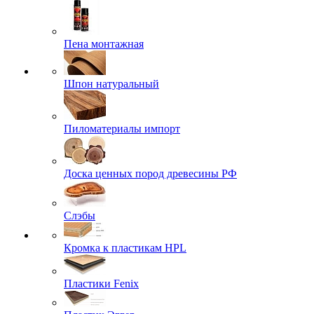
Пена монтажная
Шпон натуральный
Пиломатериалы импорт
Доска ценных пород древесины РФ
Слэбы
Кромка к пластикам HPL
Пластики Fenix