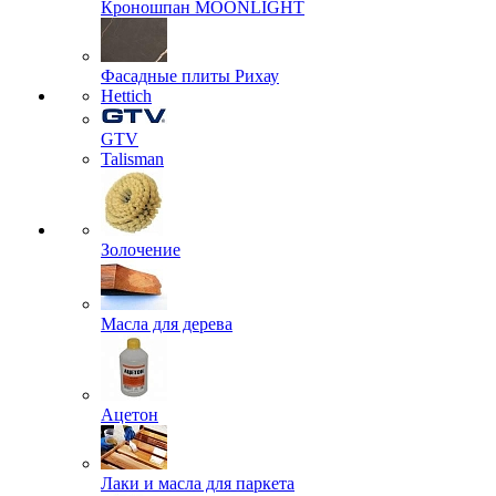
Кроношпан MOONLIGHT
Фасадные плиты Рихау
Hettich
GTV
Talisman
Золочение
Масла для дерева
Ацетон
Лаки и масла для паркета