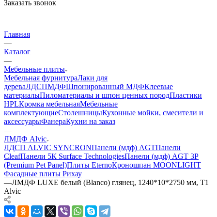
Заказать звонок
Главная
—
Каталог
—
Мебельные плиты
Мебельная фурнитура
Лаки для
дерева
ЛДСП
МДФ
Шпонированный МДФ
Клеевые
материалы
Пиломатериалы и шпон ценных пород
Пластики
HPL
Кромка мебельная
Мебельные
комплектующие
Столешницы
Кухонные мойки, смесители и
аксессуары
Фанера
Кухни на заказ
—
ЛМДФ Alvic
ЛДСП ALVIC SYNCRON
Панели (мдф) AGT
Панели
Cleaf
Панели 5К Surface Technologies
Панели (мдф) AGT 3P
(Premium Pet Panel)
Плиты Eterno
Кроношпан MOONLIGHT
Фасадные плиты Рихау
—
ЛМДФ LUXE белый (Blanco) глянец, 1240*10*2750 мм, Т1
Alvic