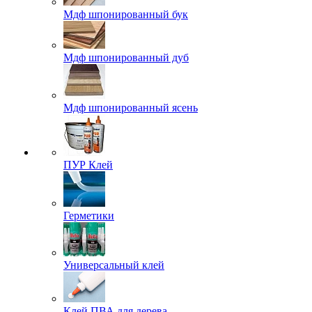
Мдф шпонированный бук
Мдф шпонированный дуб
Мдф шпонированный ясень
ПУР Клей
Герметики
Универсальный клей
Клей ПВА для дерева