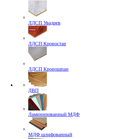
ЛДСП Увадрев
ЛДСП Кроностар
ЛДСП Кроношпан
ДВП
Ламинированный МДФ
МДФ шлифованный