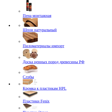
Пена монтажная
Шпон натуральный
Пиломатериалы импорт
Доска ценных пород древесины РФ
Слэбы
Кромка к пластикам HPL
Пластики Fenix