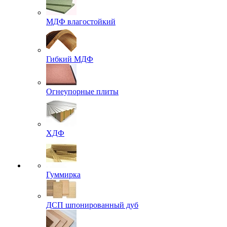
МДФ влагостойкий
Гибкий МДФ
Огнеупорные плиты
ХДФ
Гуммирка
ДСП шпонированный дуб