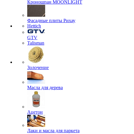
Кроношпан MOONLIGHT
Фасадные плиты Рихау
Hettich
GTV
Talisman
Золочение
Масла для дерева
Ацетон
Лаки и масла для паркета