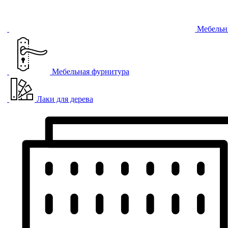
Мебельн
Мебельная фурнитура
Лаки для дерева