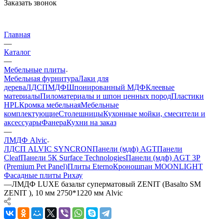
Заказать звонок
Главная
—
Каталог
—
Мебельные плиты
Мебельная фурнитура
Лаки для
дерева
ЛДСП
МДФ
Шпонированный МДФ
Клеевые
материалы
Пиломатериалы и шпон ценных пород
Пластики
HPL
Кромка мебельная
Мебельные
комплектующие
Столешницы
Кухонные мойки, смесители и
аксессуары
Фанера
Кухни на заказ
—
ЛМДФ Alvic
ЛДСП ALVIC SYNCRON
Панели (мдф) AGT
Панели
Cleaf
Панели 5К Surface Technologies
Панели (мдф) AGT 3P
(Premium Pet Panel)
Плиты Eterno
Кроношпан MOONLIGHT
Фасадные плиты Рихау
—
ЛМДФ LUXE базальт суперматовый ZENIT (Basalto SM
ZENIT ), 10 мм 2750*1220 мм Alvic