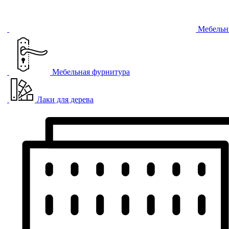
Мебельн
Мебельная фурнитура
Лаки для дерева