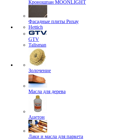
Кроношпан MOONLIGHT
Фасадные плиты Рихау
Hettich
GTV
Talisman
Золочение
Масла для дерева
Ацетон
Лаки и масла для паркета