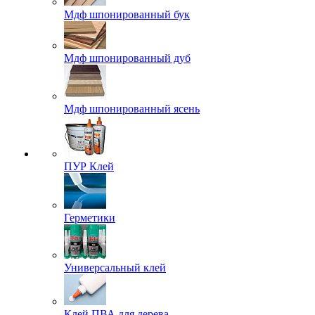
Мдф шпонированный бук
Мдф шпонированный дуб
Мдф шпонированный ясень
ПУР Клей
Герметики
Универсальный клей
Клей ПВА для дерева