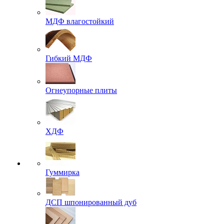
МДФ влагостойкий
Гибкий МДФ
Огнеупорные плиты
ХДФ
Гуммирка
ДСП шпонированный дуб