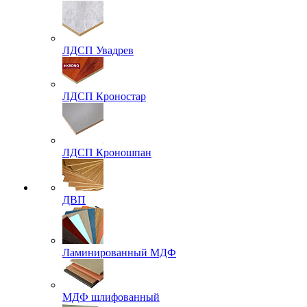
ЛДСП Увадрев
ЛДСП Кроностар
ЛДСП Кроношпан
ДВП
Ламинированный МДФ
МДФ шлифованный