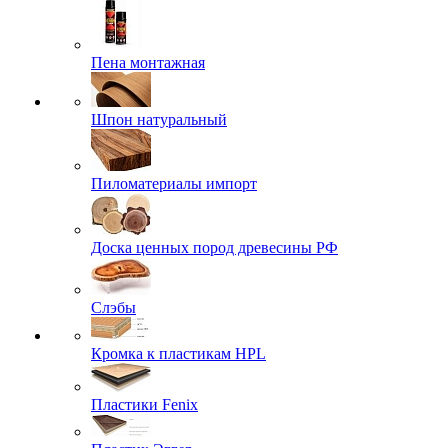
Пена монтажная
Шпон натуральный
Пиломатериалы импорт
Доска ценных пород древесины РФ
Слэбы
Кромка к пластикам HPL
Пластики Fenix