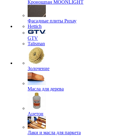
Кроношпан MOONLIGHT
Фасадные плиты Рихау
Hettich
GTV
Talisman
Золочение
Масла для дерева
Ацетон
Лаки и масла для паркета