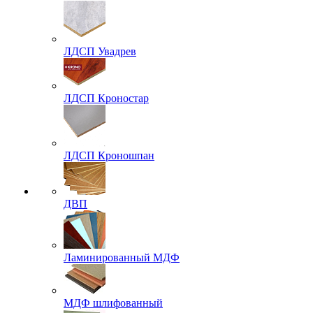
ЛДСП Увадрев
ЛДСП Кроностар
ЛДСП Кроношпан
ДВП
Ламинированный МДФ
МДФ шлифованный