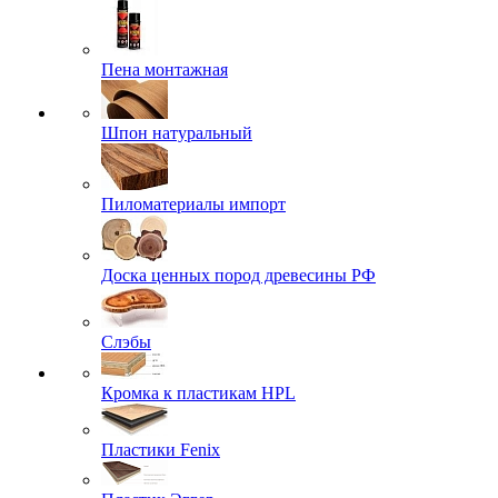
Пена монтажная
Шпон натуральный
Пиломатериалы импорт
Доска ценных пород древесины РФ
Слэбы
Кромка к пластикам HPL
Пластики Fenix