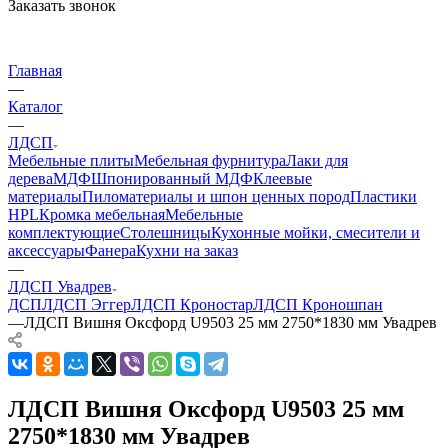
Заказать звонок
Главная
—
Каталог
—
ЛДСП
Мебельные плиты
Мебельная фурнитура
Лаки для
дерева
МДФ
Шпонированный МДФ
Клеевые
материалы
Пиломатериалы и шпон ценных пород
Пластики
HPL
Кромка мебельная
Мебельные
комплектующие
Столешницы
Кухонные мойки, смесители и
аксессуары
Фанера
Кухни на заказ
—
ЛДСП Увадрев
ДСП
ЛДСП Эггер
ЛДСП Кроностар
ЛДСП Кроношпан
—
ЛДСП Вишня Оксфорд U9503 25 мм 2750*1830 мм Увадрев
ЛДСП Вишня Оксфорд U9503 25 мм
2750*1830 мм Увадрев