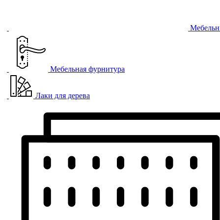
Мебельн
Мебельная фурнитура
Лаки для дерева