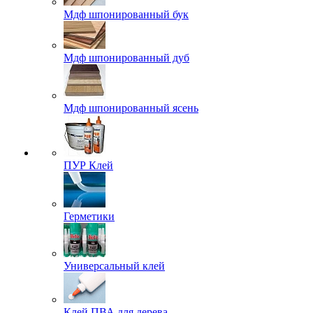
Мдф шпонированный бук
Мдф шпонированный дуб
Мдф шпонированный ясень
ПУР Клей
Герметики
Универсальный клей
Клей ПВА для дерева