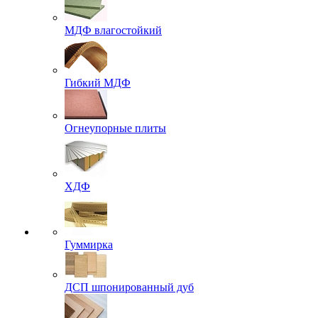
МДФ влагостойкий
Гибкий МДФ
Огнеупорные плиты
ХДФ
Гуммирка
ДСП шпонированный дуб