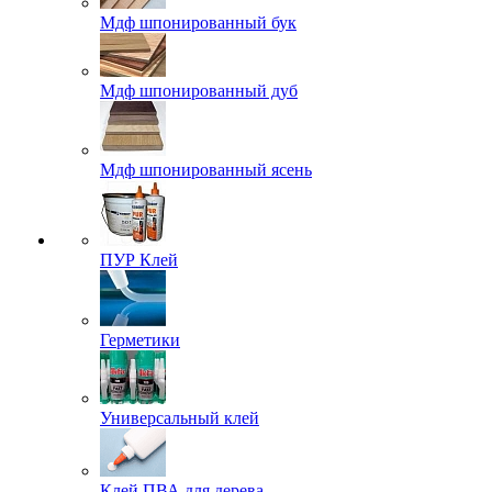
Мдф шпонированный бук
Мдф шпонированный дуб
Мдф шпонированный ясень
ПУР Клей
Герметики
Универсальный клей
Клей ПВА для дерева