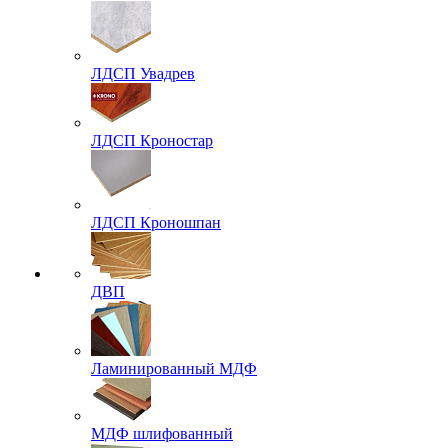
ЛДСП Увадрев
ЛДСП Кроностар
ЛДСП Кроношпан
ДВП
Ламинированный МДФ
МДФ шлифованный