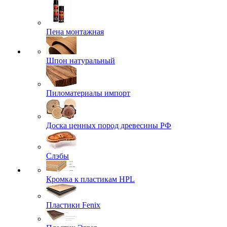
Пена монтажная
Шпон натуральный
Пиломатериалы импорт
Доска ценных пород древесины РФ
Слэбы
Кромка к пластикам HPL
Пластики Fenix