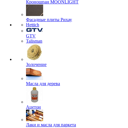
Кроношпан MOONLIGHT
Фасадные плиты Рихау
Hettich
GTV
Talisman
Золочение
Масла для дерева
Ацетон
Лаки и масла для паркета