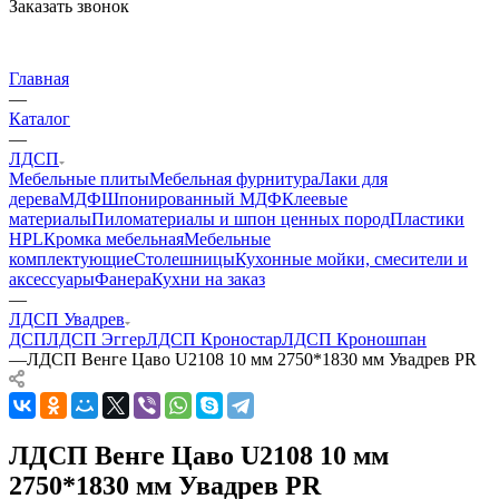
Заказать звонок
Главная
—
Каталог
—
ЛДСП
Мебельные плиты
Мебельная фурнитура
Лаки для
дерева
МДФ
Шпонированный МДФ
Клеевые
материалы
Пиломатериалы и шпон ценных пород
Пластики
HPL
Кромка мебельная
Мебельные
комплектующие
Столешницы
Кухонные мойки, смесители и
аксессуары
Фанера
Кухни на заказ
—
ЛДСП Увадрев
ДСП
ЛДСП Эггер
ЛДСП Кроностар
ЛДСП Кроношпан
—
ЛДСП Венге Цаво U2108 10 мм 2750*1830 мм Увадрев PR
ЛДСП Венге Цаво U2108 10 мм
2750*1830 мм Увадрев PR