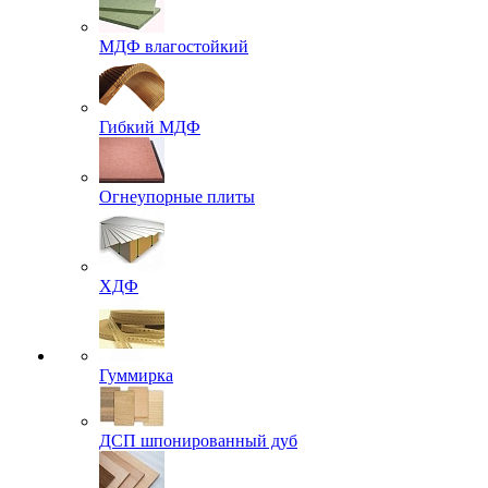
МДФ влагостойкий
Гибкий МДФ
Огнеупорные плиты
ХДФ
Гуммирка
ДСП шпонированный дуб