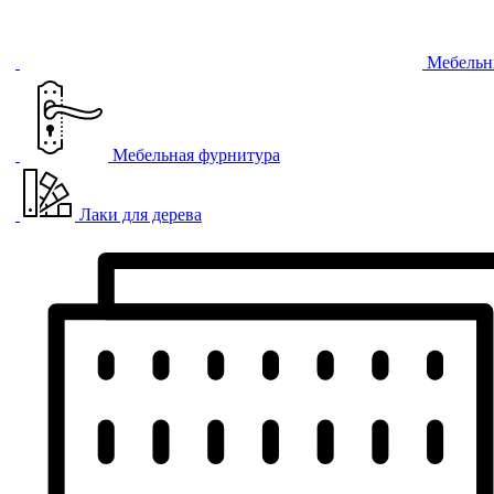
Мебельн
Мебельная фурнитура
Лаки для дерева