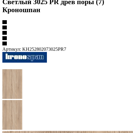
Светлый 3025 PR древ поры (7)
Кроношпан
Артикул:
KH252802073025PR7