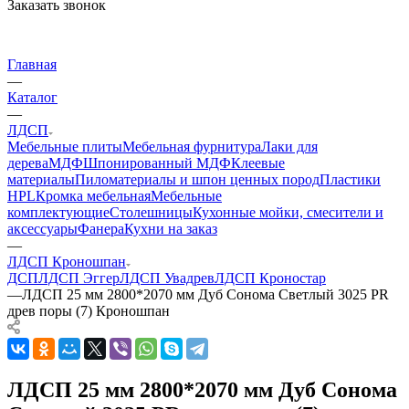
Заказать звонок
Главная
—
Каталог
—
ЛДСП
Мебельные плиты
Мебельная фурнитура
Лаки для
дерева
МДФ
Шпонированный МДФ
Клеевые
материалы
Пиломатериалы и шпон ценных пород
Пластики
HPL
Кромка мебельная
Мебельные
комплектующие
Столешницы
Кухонные мойки, смесители и
аксессуары
Фанера
Кухни на заказ
—
ЛДСП Кроношпан
ДСП
ЛДСП Эггер
ЛДСП Увадрев
ЛДСП Кроностар
—
ЛДСП 25 мм 2800*2070 мм Дуб Сонома Светлый 3025 PR
древ поры (7) Кроношпан
ЛДСП 25 мм 2800*2070 мм Дуб Сонома