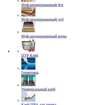
Мдф шпонированный бук
Мдф шпонированный дуб
Мдф шпонированный ясень
ПУР Клей
Герметики
Универсальный клей
Клей ПВА для дерева