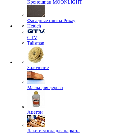
Кроношпан MOONLIGHT
Фасадные плиты Рихау
Hettich
GTV
Talisman
Золочение
Масла для дерева
Ацетон
Лаки и масла для паркета