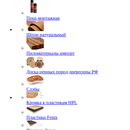
Пена монтажная
Шпон натуральный
Пиломатериалы импорт
Доска ценных пород древесины РФ
Слэбы
Кромка к пластикам HPL
Пластики Fenix