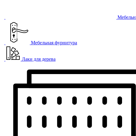
Мебельн
Мебельная фурнитура
Лаки для дерева