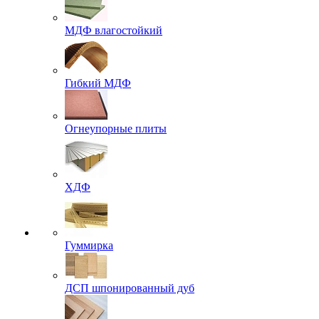
МДФ влагостойкий
Гибкий МДФ
Огнеупорные плиты
ХДФ
Гуммирка
ДСП шпонированный дуб