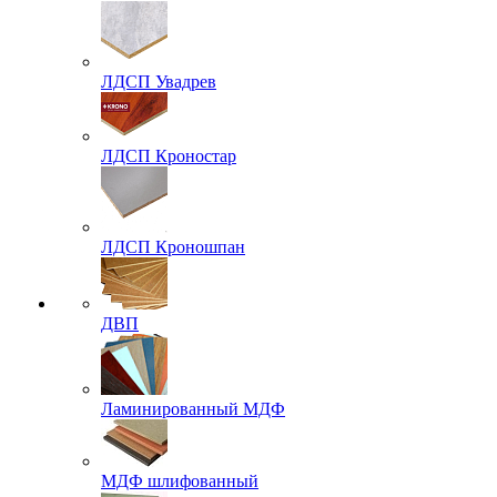
ЛДСП Увадрев
ЛДСП Кроностар
ЛДСП Кроношпан
ДВП
Ламинированный МДФ
МДФ шлифованный