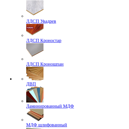
ЛДСП Увадрев
ЛДСП Кроностар
ЛДСП Кроношпан
ДВП
Ламинированный МДФ
МДФ шлифованный