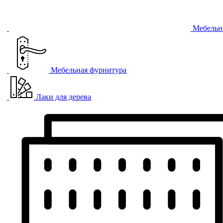
Мебельн
Мебельная фурнитура
Лаки для дерева