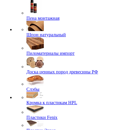
Пена монтажная
Шпон натуральный
Пиломатериалы импорт
Доска ценных пород древесины РФ
Слэбы
Кромка к пластикам HPL
Пластики Fenix