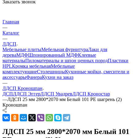
Заказать звонок
Главная
—
Каталог
—
ЛДСП
Мебельные плиты
Мебельная фурнитура
Лаки для
дерева
МДФ
Шпонированный МДФ
Клеевые
материалы
Пиломатериалы и шпон ценных пород
Пластики
HPL
Кромка мебельная
Мебельные
комплектующие
Столешницы
Кухонные мойки, смесители и
аксессуары
Фанера
Кухни на заказ
—
ЛДСП Кроношпан
ДСП
ЛДСП Эггер
ЛДСП Увадрев
ЛДСП Кроностар
—
ЛДСП 25 мм 2800*2070 мм Белый 101 PE шагрень (2)
Кроношпан
ЛДСП 25 мм 2800*2070 мм Белый 101