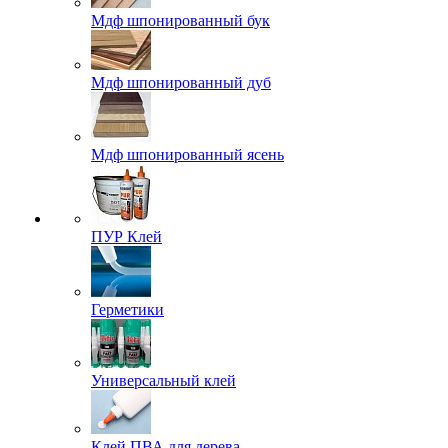
Мдф шпонированный бук
Мдф шпонированный дуб
Мдф шпонированный ясень
ПУР Клей
Герметики
Универсальный клей
Клей ПВА для дерева