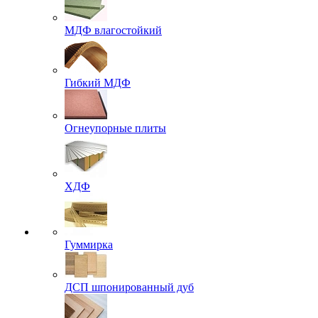
МДФ влагостойкий
Гибкий МДФ
Огнеупорные плиты
ХДФ
Гуммирка
ДСП шпонированный дуб