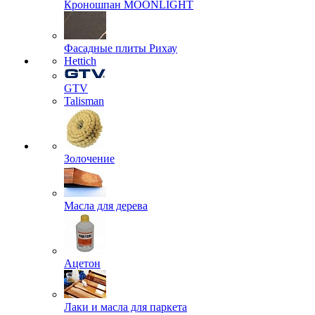
Кроношпан MOONLIGHT
Фасадные плиты Рихау
Hettich
GTV
Talisman
Золочение
Масла для дерева
Ацетон
Лаки и масла для паркета