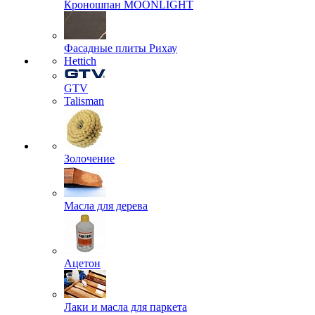
Кроношпан MOONLIGHT
Фасадные плиты Рихау
Hettich
GTV
Talisman
Золочение
Масла для дерева
Ацетон
Лаки и масла для паркета