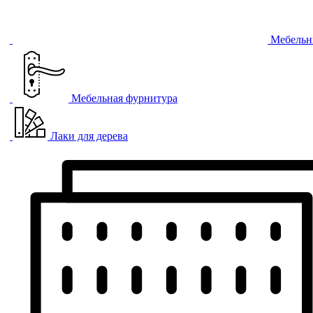
Мебельн
Мебельная фурнитура
Лаки для дерева