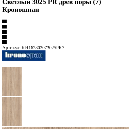
Светлый 3025 PR древ поры (7)
Кроношпан
Артикул:
KH162802073025PR7