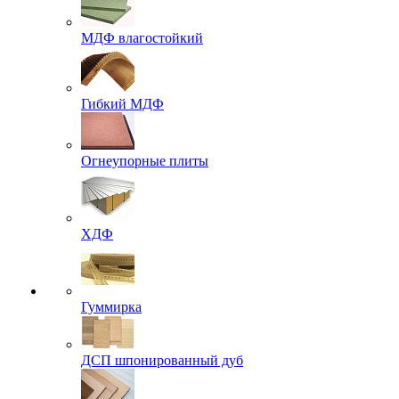
МДФ влагостойкий
Гибкий МДФ
Огнеупорные плиты
ХДФ
Гуммирка
ДСП шпонированный дуб