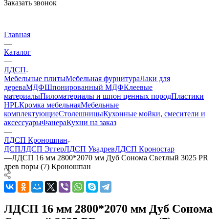
Заказать звонок
Главная
—
Каталог
—
ЛДСП
Мебельные плиты
Мебельная фурнитура
Лаки для
дерева
МДФ
Шпонированный МДФ
Клеевые
материалы
Пиломатериалы и шпон ценных пород
Пластики
HPL
Кромка мебельная
Мебельные
комплектующие
Столешницы
Кухонные мойки, смесители и
аксессуары
Фанера
Кухни на заказ
—
ЛДСП Кроношпан
ДСП
ЛДСП Эггер
ЛДСП Увадрев
ЛДСП Кроностар
—
ЛДСП 16 мм 2800*2070 мм Дуб Сонома Светлый 3025 PR
древ поры (7) Кроношпан
ЛДСП 16 мм 2800*2070 мм Дуб Сонома