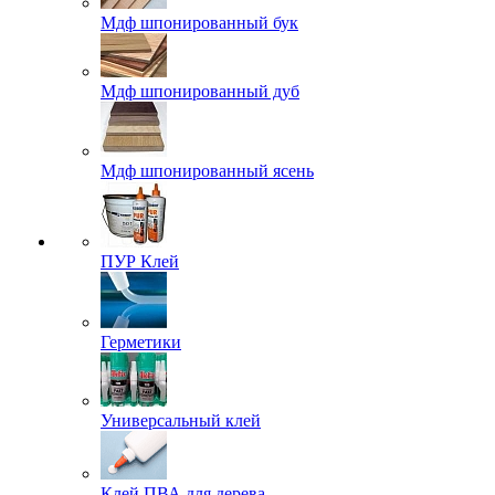
Мдф шпонированный бук
Мдф шпонированный дуб
Мдф шпонированный ясень
ПУР Клей
Герметики
Универсальный клей
Клей ПВА для дерева