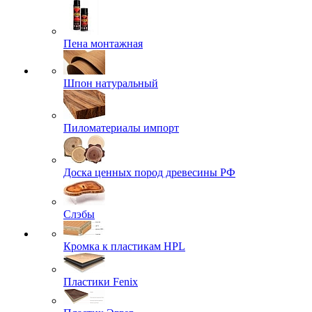
Пена монтажная
Шпон натуральный
Пиломатериалы импорт
Доска ценных пород древесины РФ
Слэбы
Кромка к пластикам HPL
Пластики Fenix