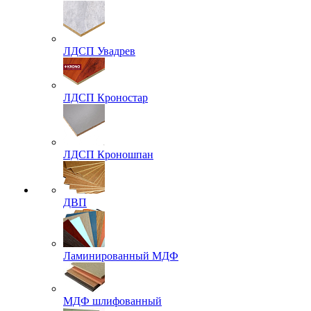
ЛДСП Увадрев
ЛДСП Кроностар
ЛДСП Кроношпан
ДВП
Ламинированный МДФ
МДФ шлифованный