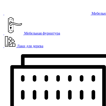
Мебельн
Мебельная фурнитура
Лаки для дерева