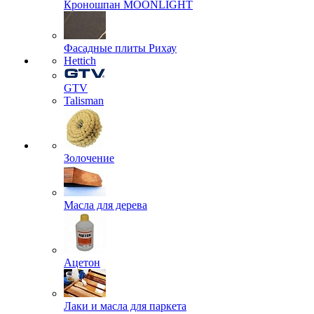
Кроношпан MOONLIGHT
Фасадные плиты Рихау
Hettich
GTV
Talisman
Золочение
Масла для дерева
Ацетон
Лаки и масла для паркета