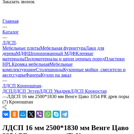
Заказать звонок
Главная
—
Каталог
—
ЛДСП
Мебельные плиты
Мебельная фурнитура
Лаки для
дерева
МДФ
Шпонированный МДФ
Клеевые
материалы
Пиломатериалы и шпон ценных пород
Пластики
HPL
Кромка мебельная
Мебельные
комплектующие
Столешницы
Кухонные мойки, смесители и
аксессуары
Фанера
Кухни на заказ
—
ЛДСП Кроношпан
ДСП
ЛДСП Эггер
ЛДСП Увадрев
ЛДСП Кроностар
—
ЛДСП 16 мм 2500*1830 мм Венге Цаво 3354 PR древ поры
(7) Кроношпан
ЛДСП 16 мм 2500*1830 мм Венге Цаво