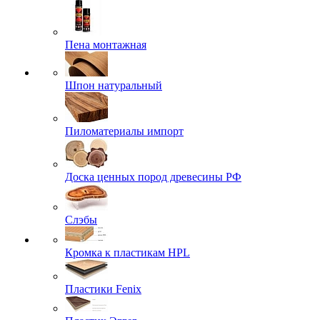
Пена монтажная
Шпон натуральный
Пиломатериалы импорт
Доска ценных пород древесины РФ
Слэбы
Кромка к пластикам HPL
Пластики Fenix