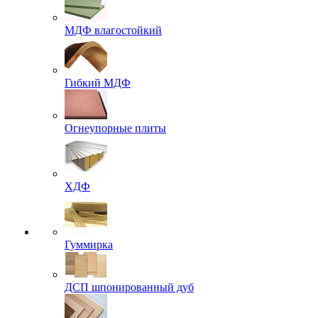
МДФ влагостойкий
Гибкий МДФ
Огнеупорные плиты
ХДФ
Гуммирка
ДСП шпонированный дуб