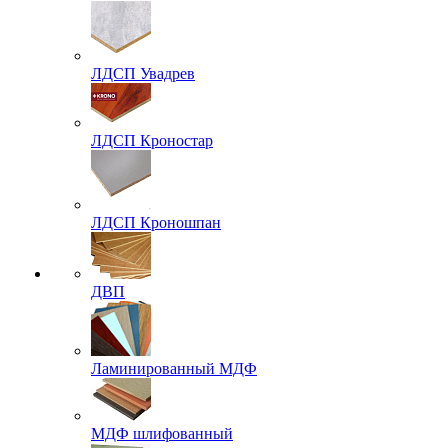
ЛДСП Увадрев
ЛДСП Кроностар
ЛДСП Кроношпан
ДВП
Ламинированный МДФ
МДФ шлифованный