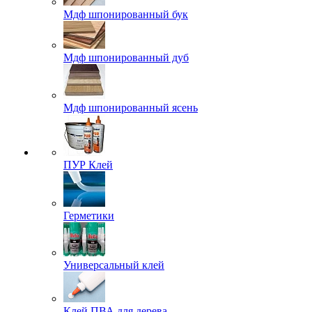
Мдф шпонированный бук
Мдф шпонированный дуб
Мдф шпонированный ясень
ПУР Клей
Герметики
Универсальный клей
Клей ПВА для дерева