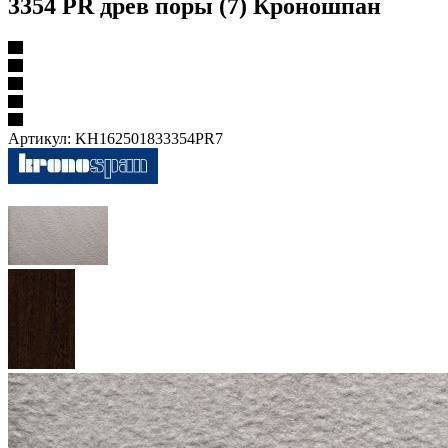
3354 PR древ поры (7) Кроношпан
Артикул:
KH162501833354PR7