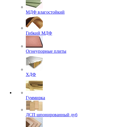
МДФ влагостойкий
Гибкий МДФ
Огнеупорные плиты
ХДФ
Гуммирка
ДСП шпонированный дуб