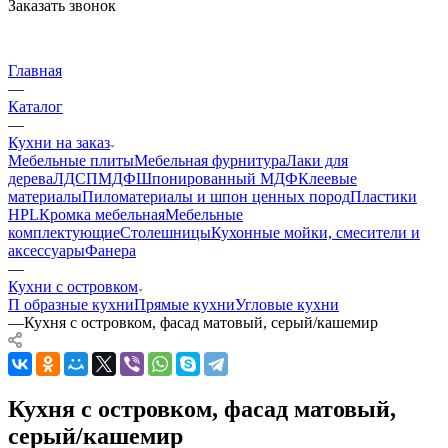
Заказать звонок
Главная
—
Каталог
—
Кухни на заказ
Мебельные плиты
Мебельная фурнитура
Лаки для
дерева
ЛДСП
МДФ
Шпонированный МДФ
Клеевые
материалы
Пиломатериалы и шпон ценных пород
Пластики
HPL
Кромка мебельная
Мебельные
комплектующие
Столешницы
Кухонные мойки, смесители и
аксессуары
Фанера
—
Кухни с островком
П образные кухни
Прямые кухни
Угловые кухни
—
Кухня с островком, фасад матовый, серый/кашемир
Кухня с островком, фасад матовый,
серый/кашемир