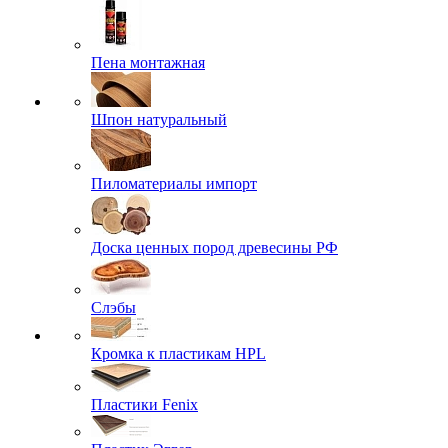
Пена монтажная
Шпон натуральный
Пиломатериалы импорт
Доска ценных пород древесины РФ
Слэбы
Кромка к пластикам HPL
Пластики Fenix