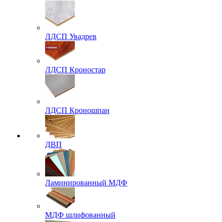
ЛДСП Увадрев
ЛДСП Кроностар
ЛДСП Кроношпан
ДВП
Ламинированный МДФ
МДФ шлифованный