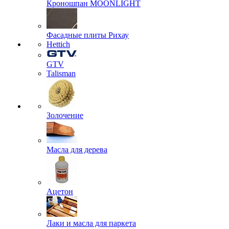
Кроношпан MOONLIGHT
Фасадные плиты Рихау
Hettich
GTV
Talisman
Золочение
Масла для дерева
Ацетон
Лаки и масла для паркета