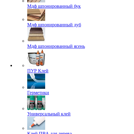
Мдф шпонированный бук
Мдф шпонированный дуб
Мдф шпонированный ясень
ПУР Клей
Герметики
Универсальный клей
Клей ПВА для дерева