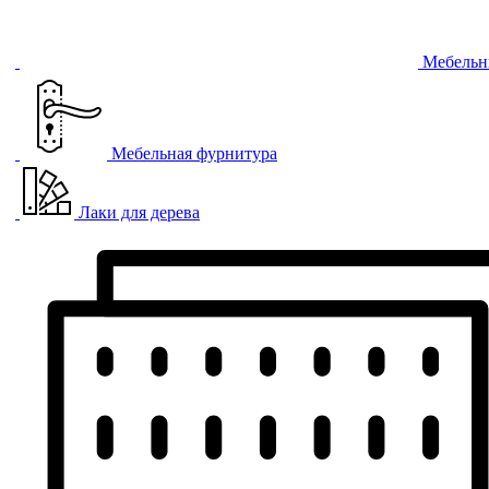
Мебельн
Мебельная фурнитура
Лаки для дерева